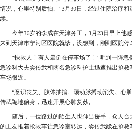
情况，心里特别后怕。”3月30日，经过住院治疗
续。
今年36岁的李成在天津务工，3月23日早上他
来到天津市宁河区医院就诊，没想到，刚到医院停
“快救人！有人晕倒在停车场了！”听到一阵急
急诊科大夫樊传武和两名急诊科护士迅速推出抢救
车场很近。
“意识丧失、肢体抽搐、颈动脉搏动消失、心脏
传武跪地俯身，迅速开展心肺复苏。
随后，一位路过的陌生人也伸出援手，众人合力
的工友推着抢救车往急诊室转运，樊传武跪在抢救