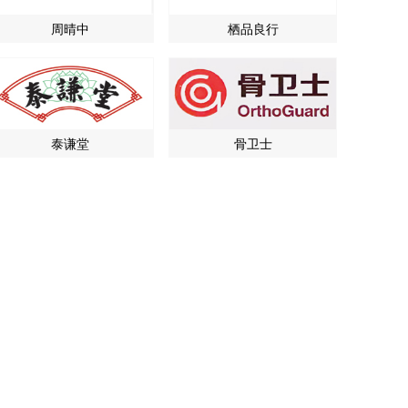
周晴中
栖品良行
泰谦堂
骨卫士