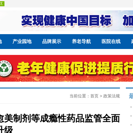
地
产业园地
品牌展示
养老导航
医院在线
当前位置：
首页
>
政策法规
愈美制剂等成瘾性药品监管全面
升级