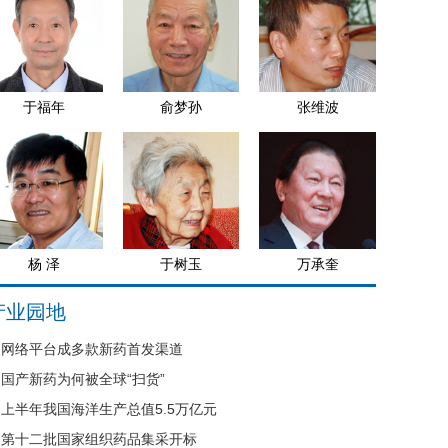
于福年
俞梦孙
张维波
杨 泽
于树玉
万承奎
产业园地
网络平台成多款新药首发渠道
国产新药为何被全球“扫货”
上半年我国海洋生产总值5.5万亿元
第十二批国家组织药品集采开标