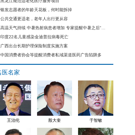
黑龙江规范适老化医疗服务项目
银发志愿者的年龄天花板，何时能拆掉
公共交通更适老，老年人出行更从容
高温天气持续 中暑热射病患者增加 专家提醒中暑之后“六不要”
印度22名儿童感染金迪普拉病毒死亡
广西出台长期护理保险制度实施方案
中国消费者协会等提醒消费者私域渠道医药广告陷阱多
名医名家
王治伦
殷大奎
于智敏