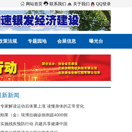



网站首页
联系我们
关于我们
QQ登录
政策法规
专题园地
会展信息
曝光台
最新新闻
专家解读运动后体重上涨 读懂身体的正常变化
刚果（金）埃博拉确诊病例超4000例
实施残疾预防行动 共建共享健康中国