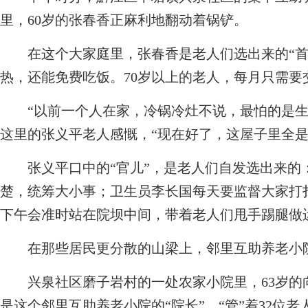
里，60岁的张春香正麻利地翻动着锅铲。
在这个大家庭里，张春香是老人们选出来的“首
热，还能免费吃饭。70岁以上的老人，每月只需要交
“以前一个人在家，冷锅冷灶不说，最怕的是生
这里的张义平老人感慨，“现在好了，这屋子里全是‘
张义平口中的“官儿”，是老人们自发选出来的
楚，统筹大小事；卫生员李长国每天要监督大家打
下午会准时站在院坝中间，带着老人们甩手踢腿做
在那些居民更分散的山梁上，邻里互助养老小
兴泉社区磨子岩村的一处农家小院里，63岁的
是这个邻里互助养老小院的“院长”，“管”着32位