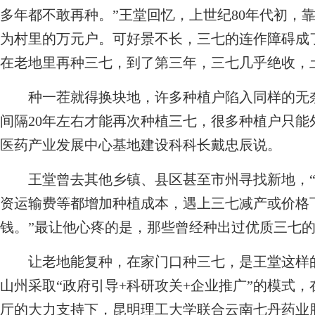
多年都不敢再种。”王堂回忆，上世纪80年代初，
为村里的万元户。可好景不长，三七的连作障碍成
在老地里再种三七，到了第三年，三七几乎绝收，
种一茬就得换块地，许多种植户陷入同样的无奈
间隔20年左右才能再次种植三七，很多种植户只能
医药产业发展中心基地建设科科长戴忠辰说。
王堂曾去其他乡镇、县区甚至市州寻找新地，“
资运输费等都增加种植成本，遇上三七减产或价格
钱。”最让他心疼的是，那些曾经种出过优质三七
让老地能复种，在家门口种三七，是王堂这样的
山州采取“政府引导+科研攻关+企业推广”的模式
厅的大力支持下，昆明理工大学联合云南七丹药业