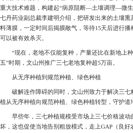
重大技术难题，构建起“病原阻断—土壤调理—微生
七丹药业副总裁李建明介绍，把研发出来的土壤熏
料薄膜，一定时间后揭膜敞气，等待15天后进行
可以被有效杀灭。
“现在，老地不仅能复种，产量还比在新地上种提
五”时期，文山州推广三七老地复种超5万亩。
从无序种植到规范种植、绿色种植
破解连作障碍的同时，文山州致力于解决三七粗
植从无序种植向规范种植、绿色种植转型，守护道
早些年，三七种植规模受市场上三七价格波动的
坏，这也促使当地告别粗放模式，走上GAP（良好