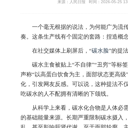
来源：人民日报 时间：2026-05-25 13:
一个毫无根据的说法，为何能广为流传
奏。这条生产线有个固定的套路：捏造概
在社交媒体上刷屏后，“
碳水脸
”的提
碳水主食被贴上“不自律”“丑穷”等标签
声称“以高蛋白饮食为主，面部状态更高级
化，引发网友反感。可以说，这种提法不
吃碳水的人不配拥有清晰的下颌线。
从科学上来看，碳水化合物是人体必需
的基础能量来源。长期严重限制碳水摄入
乱，甚至影响肝肾代谢。至于面部轮廓，主