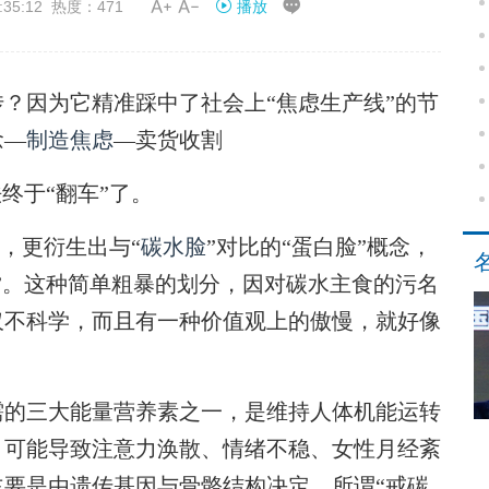


35:12 热度：471
播放
？因为它精准踩中了社会上“焦虑生产线”的节
念—
制造焦虑
—卖货收割
法终于“翻车”了。
，更衍生出与“
碳水脸
”对比的“蛋白脸”概念，
”。这种简单粗暴的划分，因对碳水主食的污名
仅不科学，而且有一种价值观上的傲慢，就好像
的三大能量营养素之一，是维持人体机能运转
，可能导致注意力涣散、情绪不稳、女性月经紊
要是由遗传基因与骨骼结构决定，所谓“戒碳