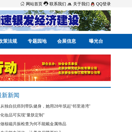



网站首页
联系我们
关于我们
QQ登录
政策法规
专题园地
会展信息
曝光台
最新新闻
从独自抗癌到带队健身，她用28年筑起“邻里港湾”
化妆品可实现“量肤定制”
做核磁共振检查为何不能戴金属饰品