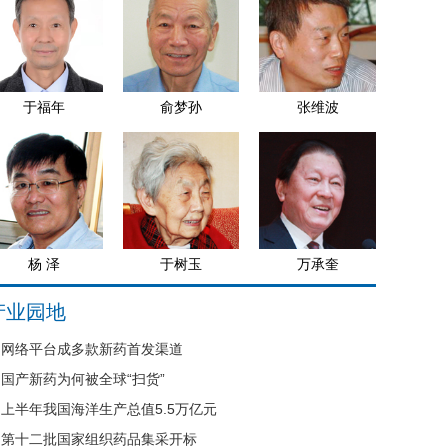
于福年
俞梦孙
张维波
杨 泽
于树玉
万承奎
产业园地
网络平台成多款新药首发渠道
国产新药为何被全球“扫货”
上半年我国海洋生产总值5.5万亿元
第十二批国家组织药品集采开标