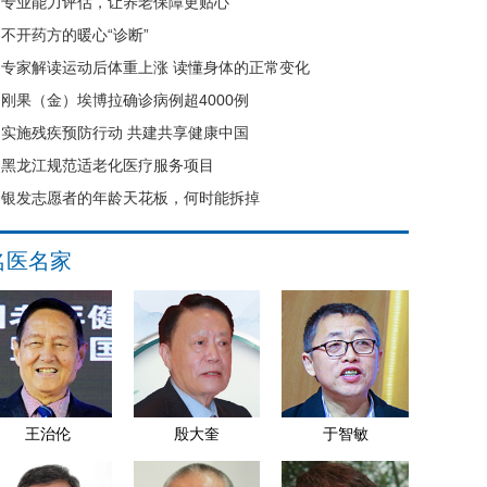
专业能力评估，让养老保障更贴心
不开药方的暖心“诊断”
专家解读运动后体重上涨 读懂身体的正常变化
刚果（金）埃博拉确诊病例超4000例
实施残疾预防行动 共建共享健康中国
黑龙江规范适老化医疗服务项目
银发志愿者的年龄天花板，何时能拆掉
名医名家
王治伦
殷大奎
于智敏