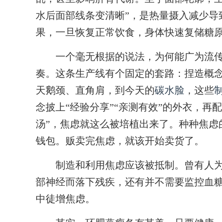
水后面部线条变清晰”，是热量摄入减少导
果，一旦恢复正常饮食，身体快速复储糖
一个毫无根据的说法，为何能广为流传？
奏。这条生产线有个固定的套路：捏造概
天鹅颈、直角肩，到今天的
碳水脸
，这些
念披上“经验分享”“亲测有效”的外衣，再配
汤”，焦虑就这么被培植出来了。种种焦虑
钱包。贩卖完焦虑，就该开始卖货了。
制造和利用焦虑应该被抵制。曾有人为“
部神经而落下残疾，还有并不需要监控血糖
中徒增焦虑。