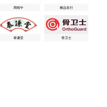
周晴中
栖品良行
泰谦堂
骨卫士