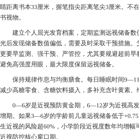
睛距离书本33厘米，握笔指尖距离笔尖3厘米。不
书视物。
建立个人屈光发育档案，定期监测远视储备数值
光后发现储备数值偏低，需要及时采取干预措施。父
更要早监测、强干预、严管控，尤其要规避超前早
避免高强度用眼，最大限度保留远视储备。
保持规律作息与均衡膳食。每日睡眠时间9—11
减少高糖零食、含糖饮料摄入，多补充含叶黄素、
0—6岁是近视预防黄金期，6—12岁为近视高发
增期。如果3—6岁的学龄前儿童远视储备低于+0.7
生近视的风险超60%，小学阶段近视度数年均增幅可达
近视防控核心窗口期。