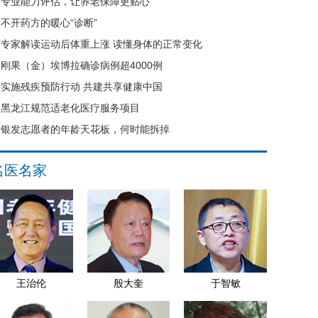
专业能力评估，让养老保障更贴心
不开药方的暖心“诊断”
专家解读运动后体重上涨 读懂身体的正常变化
刚果（金）埃博拉确诊病例超4000例
实施残疾预防行动 共建共享健康中国
黑龙江规范适老化医疗服务项目
银发志愿者的年龄天花板，何时能拆掉
名医名家
王治伦
殷大奎
于智敏