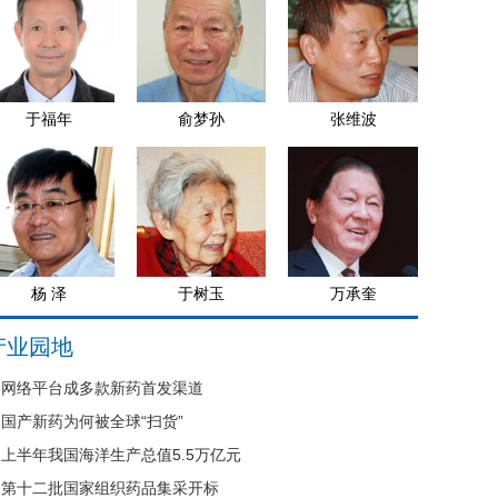
于福年
俞梦孙
张维波
杨 泽
于树玉
万承奎
产业园地
网络平台成多款新药首发渠道
国产新药为何被全球“扫货”
上半年我国海洋生产总值5.5万亿元
第十二批国家组织药品集采开标