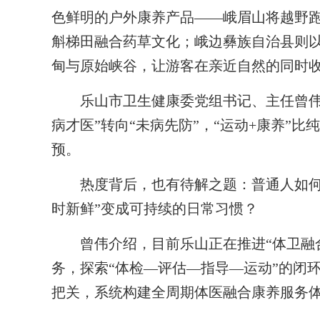
色鲜明的户外康养产品——峨眉山将越野
斛梯田融合药草文化；峨边彝族自治县则
甸与原始峡谷，让游客在亲近自然的同时
乐山市卫生健康委党组书记、主任曾伟分
病才医”转向“未病先防”，“运动+康养”
预。
热度背后，也有待解之题：普通人如何科
时新鲜”变成可持续的日常习惯？
曾伟介绍，目前乐山正在推进“体卫融合
务，探索“体检—评估—指导—运动”的闭
把关，系统构建全周期体医融合康养服务