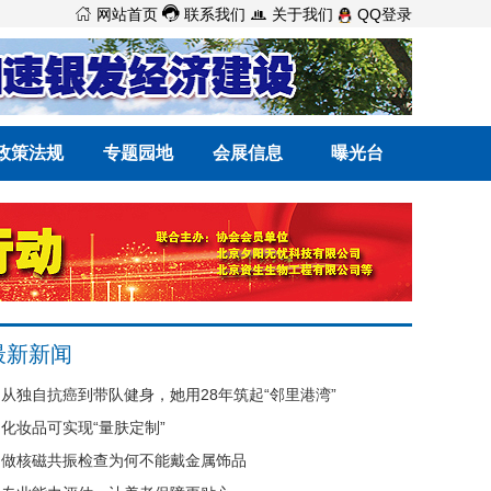



网站首页
联系我们
关于我们
QQ登录
政策法规
专题园地
会展信息
曝光台
最新新闻
从独自抗癌到带队健身，她用28年筑起“邻里港湾”
化妆品可实现“量肤定制”
做核磁共振检查为何不能戴金属饰品