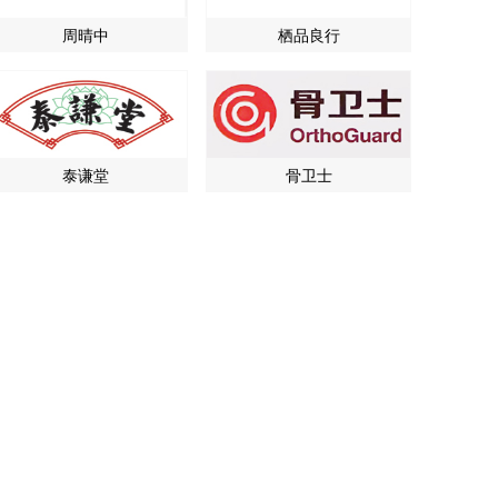
周晴中
栖品良行
泰谦堂
骨卫士