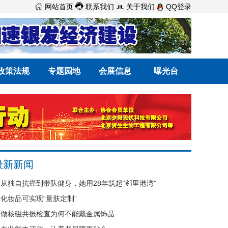



网站首页
联系我们
关于我们
QQ登录
政策法规
专题园地
会展信息
曝光台
最新新闻
从独自抗癌到带队健身，她用28年筑起“邻里港湾”
化妆品可实现“量肤定制”
做核磁共振检查为何不能戴金属饰品