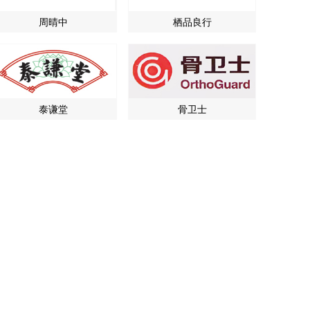
周晴中
栖品良行
泰谦堂
骨卫士