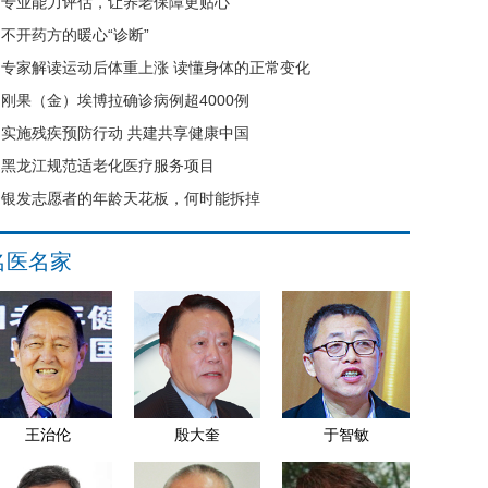
专业能力评估，让养老保障更贴心
不开药方的暖心“诊断”
专家解读运动后体重上涨 读懂身体的正常变化
刚果（金）埃博拉确诊病例超4000例
实施残疾预防行动 共建共享健康中国
黑龙江规范适老化医疗服务项目
银发志愿者的年龄天花板，何时能拆掉
名医名家
王治伦
殷大奎
于智敏