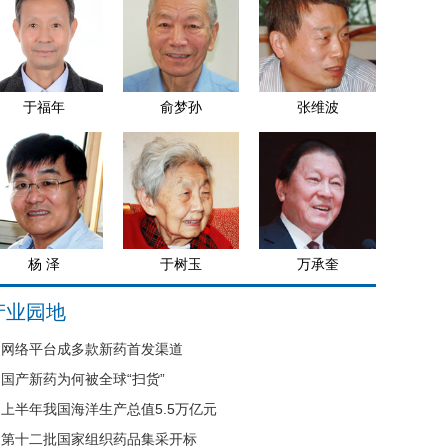
于福年
俞梦孙
张维波
杨 泽
于树玉
万承奎
产业园地
网络平台成多款新药首发渠道
国产新药为何被全球“扫货”
上半年我国海洋生产总值5.5万亿元
第十二批国家组织药品集采开标