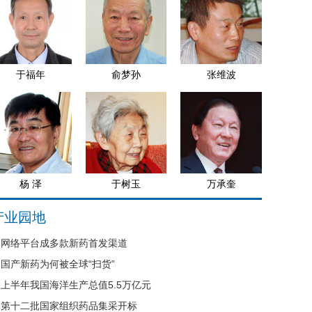
于福年
俞梦孙
张维波
杨 泽
于树玉
万承奎
产业园地
网络平台成多款新药首发渠道
国产新药为何被全球“扫货”
上半年我国海洋生产总值5.5万亿元
第十二批国家组织药品集采开标