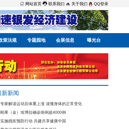



网站首页
联系我们
关于我们
QQ登录
政策法规
专题园地
会展信息
曝光台
最新新闻
专家解读运动后体重上涨 读懂身体的正常变化
刚果（金）埃博拉确诊病例超4000例
实施残疾预防行动 共建共享健康中国