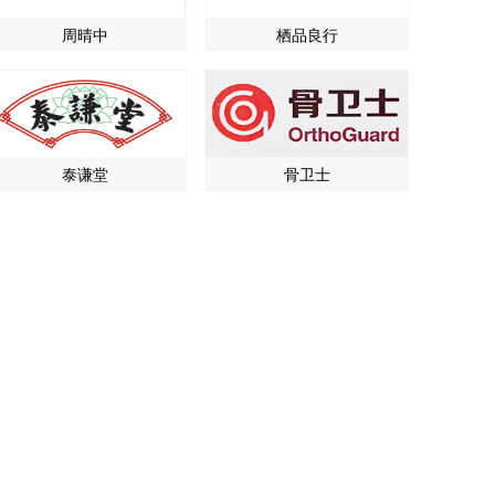
周晴中
栖品良行
泰谦堂
骨卫士