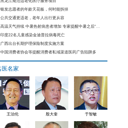
黑龙江规范适老化医疗服务项目
银发志愿者的年龄天花板，何时能拆掉
公共交通更适老，老年人出行更从容
高温天气持续 中暑热射病患者增加 专家提醒中暑之后“六不要”
印度22名儿童感染金迪普拉病毒死亡
广西出台长期护理保险制度实施方案
中国消费者协会等提醒消费者私域渠道医药广告陷阱多
名医名家
王治伦
殷大奎
于智敏