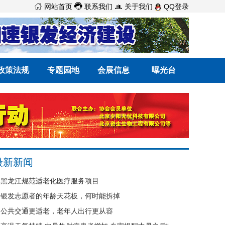



网站首页
联系我们
关于我们
QQ登录
政策法规
专题园地
会展信息
曝光台
最新新闻
黑龙江规范适老化医疗服务项目
银发志愿者的年龄天花板，何时能拆掉
公共交通更适老，老年人出行更从容