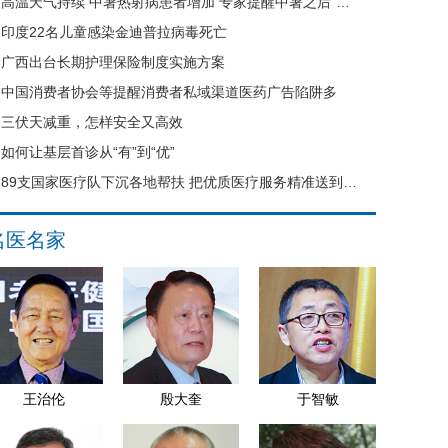
高温天气持续 中暑热射病患者增加 专家提醒中暑之后“六不要”
印度22名儿童感染金迪普拉病毒死亡
广西出台长期护理保险制度实施方案
中国消费者协会等提醒消费者私域渠道医药广告陷阱多
三伏天减重，怎样安全又高效
如何让基层首诊从“有”到“优”
89支国家医疗队下沉各地帮扶 把优质医疗服务精准送到县域基层
名医名家
王治伦
殷大奎
于智敏