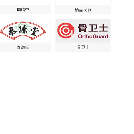
周晴中
栖品良行
泰谦堂
骨卫士