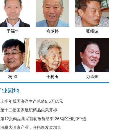
于福年
俞梦孙
张维波
杨 泽
于树玉
万承奎
产业园地
上半年我国海洋生产总值5.5万亿元
第十二批国家组织药品集采开标
第12批药品集采首轮报价结束 265家企业拟中选
深耕大健康产业，开拓新发展增量