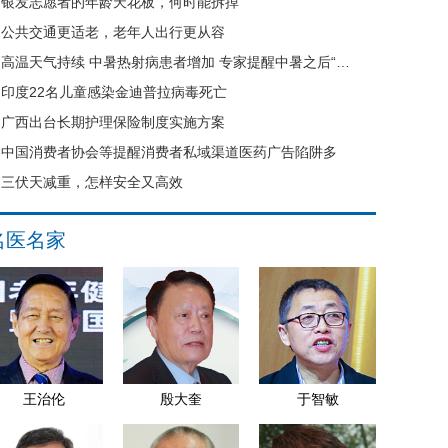
银发志愿者的年龄天花板，何时能拆掉
公共交通更适老，老年人出行更从容
高温天气持续 中暑热射病患者增加 专家提醒中暑之后“六不要”
印度22名儿童感染金迪普拉病毒死亡
广西出台长期护理保险制度实施方案
中国消费者协会等提醒消费者私域渠道医药广告陷阱多
三伏天减重，怎样安全又高效
名医名家
王治伦
殷大奎
于智敏