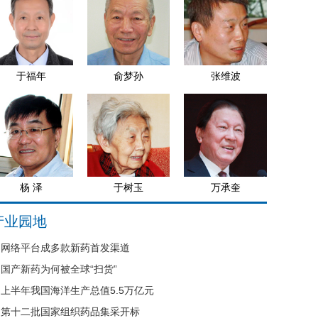
于福年
俞梦孙
张维波
杨 泽
于树玉
万承奎
产业园地
网络平台成多款新药首发渠道
国产新药为何被全球“扫货”
上半年我国海洋生产总值5.5万亿元
第十二批国家组织药品集采开标