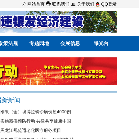



网站首页
联系我们
关于我们
QQ登录
政策法规
专题园地
会展信息
曝光台
最新新闻
刚果（金）埃博拉确诊病例超4000例
实施残疾预防行动 共建共享健康中国
黑龙江规范适老化医疗服务项目