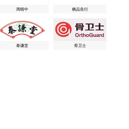
周晴中
栖品良行
泰谦堂
骨卫士