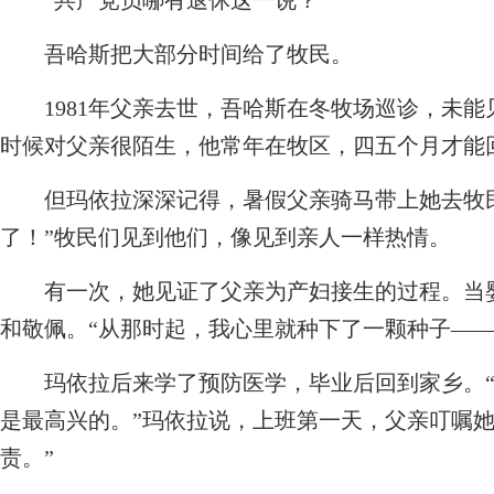
“共产党员哪有退休这一说？”
吾哈斯把大部分时间给了牧民。
1981年父亲去世，吾哈斯在冬牧场巡诊，未能
时候对父亲很陌生，他常年在牧区，四五个月才能
但玛依拉深深记得，暑假父亲骑马带上她去牧民
了！”牧民们见到他们，像见到亲人一样热情。
有一次，她见证了父亲为产妇接生的过程。当婴
和敬佩。“从那时起，我心里就种下了一颗种子——
玛依拉后来学了预防医学，毕业后回到家乡。“
是最高兴的。”玛依拉说，上班第一天，父亲叮嘱她
责。”