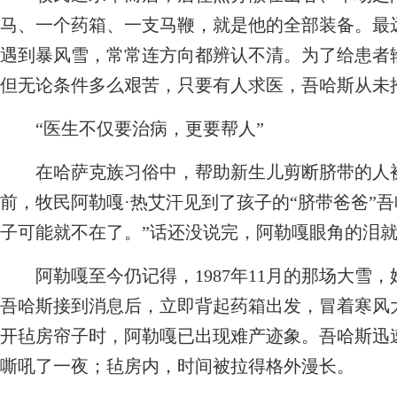
马、一个药箱、一支马鞭，就是他的全部装备。最
遇到暴风雪，常常连方向都辨认不清。为了给患者
但无论条件多么艰苦，只要有人求医，吾哈斯从未
“医生不仅要治病，更要帮人”
在哈萨克族习俗中，帮助新生儿剪断脐带的人被称
前，牧民阿勒嘎·热艾汗见到了孩子的“脐带爸爸”
子可能就不在了。”话还没说完，阿勒嘎眼角的泪
阿勒嘎至今仍记得，1987年11月的那场大雪
吾哈斯接到消息后，立即背起药箱出发，冒着寒风
开毡房帘子时，阿勒嘎已出现难产迹象。吾哈斯迅
嘶吼了一夜；毡房内，时间被拉得格外漫长。