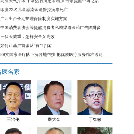
高温天气持续 中暑热射病患者增加 专家提醒中暑之后“六不要”
印度22名儿童感染金迪普拉病毒死亡
广西出台长期护理保险制度实施方案
中国消费者协会等提醒消费者私域渠道医药广告陷阱多
三伏天减重，怎样安全又高效
如何让基层首诊从“有”到“优”
89支国家医疗队下沉各地帮扶 把优质医疗服务精准送到县域基层
名医名家
王治伦
殷大奎
于智敏