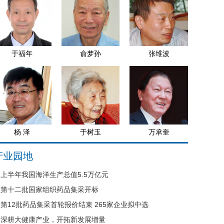
于福年
俞梦孙
张维波
杨 泽
于树玉
万承奎
产业园地
上半年我国海洋生产总值5.5万亿元
第十二批国家组织药品集采开标
第12批药品集采首轮报价结束 265家企业拟中选
深耕大健康产业，开拓新发展增量