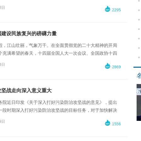
至4.0‰，5岁以下儿童死亡率降至5.6‰。
8日

2295
国建设民族复兴的磅礴力量
程，江山壮丽，气象万千。在全面贯彻党的二十大精神的开局
个充满希望的春天，十四届全国人大一次会议、全国政协十四
完成各项议程，圆满落下帷幕。
4日

2869
攻坚战走向深入意义重大
务院近日印发《关于深入打好污染防治攻坚战的意见》，提出
一段时期深入打好污染防治攻坚战的目标任务，对于加快解决
境问题，持续改善生态环境质量，推进美丽中国建设，推动实
9日

1556
、更有效率、更加公平、更可持续、更为安全的发展，具有重
和深远历史意义。