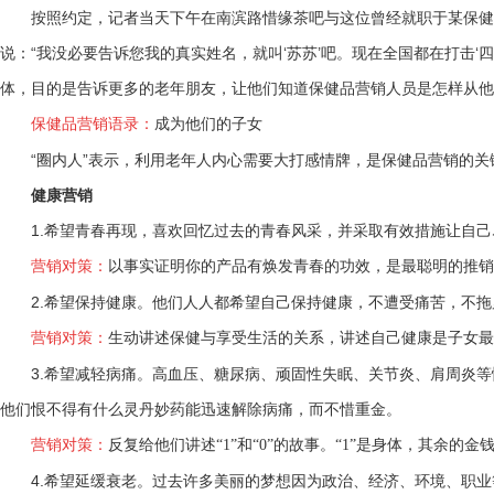
按照约定，记者当天下午在南滨路惜缘茶吧与这位曾经就职于某保健品
说：“我没必要告诉您我的真实姓名，就叫‘苏苏’吧。现在全国都在打击‘
体，目的是告诉更多的老年朋友，让他们知道保健品营销人员是怎样从他
保健品营销语录：
成为他们的子女
“圈内人”表示，利用老年人内心需要大打感情牌，是保健品营销的关
健康营销
1.希望青春再现，喜欢回忆过去的青春风采，并采取有效措施让自己
营销对策：
以事实证明你的产品有焕发青春的功效，是最聪明的推销
2.希望保持健康。他们人人都希望自己保持健康，不遭受痛苦，不拖
营销对策：
生动讲述保健与享受生活的关系，讲述自己健康是子女最
3.希望减轻病痛。高血压、糖尿病、顽固性失眠、关节炎、肩周炎等
他们恨不得有什么灵丹妙药能迅速解除病痛，而不惜重金。
营销对策：
反复给他们讲述“1”和“0”的故事。“1”是身体，其余的金钱
4.希望延缓衰老。过去许多美丽的梦想因为政治、经济、环境、职业