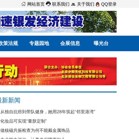



网站首页
联系我们
关于我们
QQ登录
政策法规
专题园地
会展信息
曝光台
最新新闻
从独自抗癌到带队健身，她用28年筑起“邻里港湾”
化妆品可实现“量肤定制”
做核磁共振检查为何不能戴金属饰品