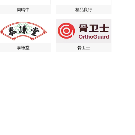
周晴中
栖品良行
泰谦堂
骨卫士