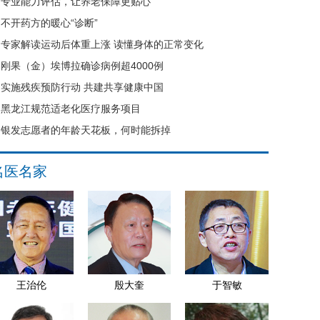
专业能力评估，让养老保障更贴心
不开药方的暖心“诊断”
专家解读运动后体重上涨 读懂身体的正常变化
刚果（金）埃博拉确诊病例超4000例
实施残疾预防行动 共建共享健康中国
黑龙江规范适老化医疗服务项目
银发志愿者的年龄天花板，何时能拆掉
名医名家
王治伦
殷大奎
于智敏