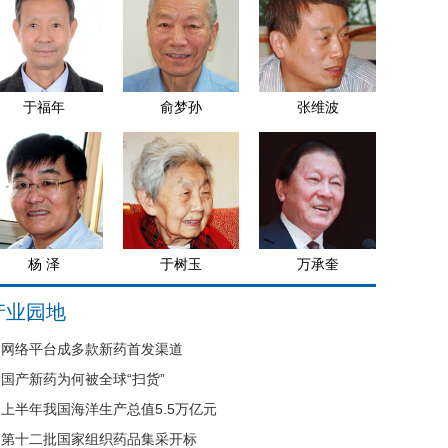
于福年
俞梦孙
张维波
杨 泽
于树玉
万承奎
产业园地
网络平台成多款新药首发渠道
国产新药为何被全球“扫货”
上半年我国海洋生产总值5.5万亿元
第十二批国家组织药品集采开标