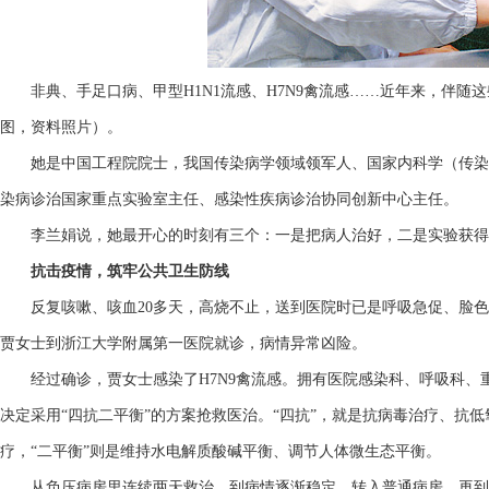
非典、手足口病、甲型H1N1流感、H7N9禽流感……近年来，伴随
图，资料照片）。
她是中国工程院院士，我国传染病学领域领军人、国家内科学（传染
染病诊治国家重点实验室主任、感染性疾病诊治协同创新中心主任。
李兰娟说，她最开心的时刻有三个：一是把病人治好，二是实验获得
抗击疫情，筑牢公共卫生防线
反复咳嗽、咳血20多天，高烧不止，送到医院时已是呼吸急促、脸色苍白
贾女士到浙江大学附属第一医院就诊，病情异常凶险。
经过确诊，贾女士感染了H7N9禽流感。拥有医院感染科、呼吸科、
决定采用“四抗二平衡”的方案抢救医治。“四抗”，就是抗病毒治疗、抗
疗，“二平衡”则是维持水电解质酸碱平衡、调节人体微生态平衡。
从负压病房里连续两天救治，到病情逐渐稳定、转入普通病房，再到7天