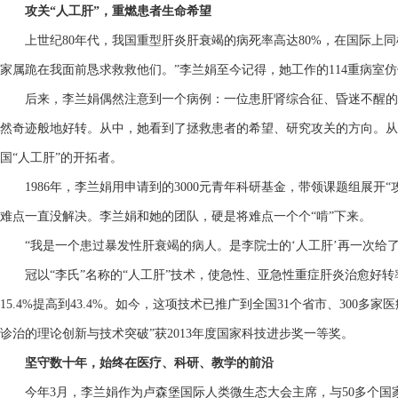
攻关“人工肝”，重燃患者生命希望
上世纪80年代，我国重型肝炎肝衰竭的病死率高达80%，在国际上同
家属跪在我面前恳求救救他们。”李兰娟至今记得，她工作的114重病室
后来，李兰娟偶然注意到一个病例：一位患肝肾综合征、昏迷不醒的
然奇迹般地好转。从中，她看到了拯救患者的希望、研究攻关的方向。从此
国“人工肝”的开拓者。
1986年，李兰娟用申请到的3000元青年科研基金，带领课题组展开“
难点一直没解决。李兰娟和她的团队，硬是将难点一个个“啃”下来。
“我是一个患过暴发性肝衰竭的病人。是李院士的‘人工肝’再一次给了
冠以“李氏”名称的“人工肝”技术，使急性、亚急性重症肝炎治愈好转率从
15.4%提高到43.4%。如今，这项技术已推广到全国31个省市、300多家
诊治的理论创新与技术突破”获2013年度国家科技进步奖一等奖。
坚守数十年，始终在医疗、科研、教学的前沿
今年3月，李兰娟作为卢森堡国际人类微生态大会主席，与50多个国家