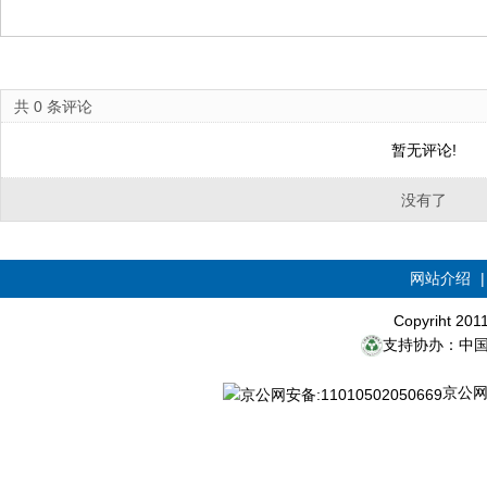
共
0
条评论
暂无评论!
没有了
网站介绍
Copyriht 20
支持协办：中
京公网