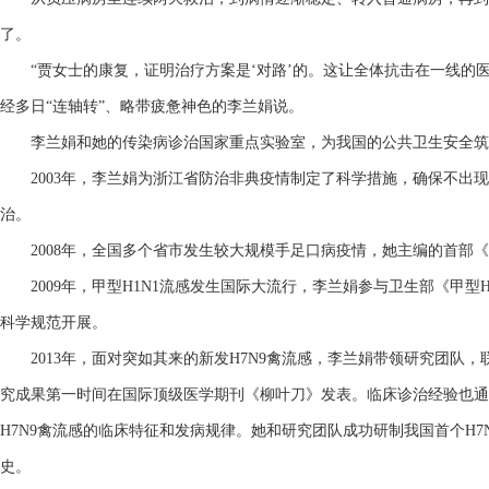
了。
“贾女士的康复，证明治疗方案是‘对路’的。这让全体抗击在一线的医护
经多日“连轴转”、略带疲惫神色的李兰娟说。
李兰娟和她的传染病诊治国家重点实验室，为我国的公共卫生安全筑起
2003年，李兰娟为浙江省防治非典疫情制定了科学措施，确保不出现
治。
2008年，全国多个省市发生较大规模手足口病疫情，她主编的首部《
2009年，甲型H1N1流感发生国际大流行，李兰娟参与卫生部《甲型
科学规范开展。
2013年，面对突如其来的新发H7N9禽流感，李兰娟带领研究团队，
究成果第一时间在国际顶级医学期刊《柳叶刀》发表。临床诊治经验也通
H7N9禽流感的临床特征和发病规律。她和研究团队成功研制我国首个H
史。