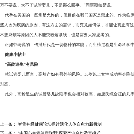
万不要说，大不了试管婴儿，不是那么回事。”周丽颖如是说。
代孕在美国的一些州是允许的，但目前在我们国家是禁止的。作为临床
些人因为疾病的原因，有这方面的需求，而究竟如何做，才能让真正有这
不想麻烦等原因的人不能突破这条线，也是需要大家思考的。
正如郁琦说的，传播后代是一切物种的本能，而生殖过程是生命科学中
健康小帖士
“高龄追生”有风险
就试管婴儿而言，高龄产妇有额外的风险。35岁以上女性成功率会降低一
别高。
此外，高龄追生的试管婴儿缺陷率也会相对较高，如唐氏综合征的几率
上一条：
脊骨神经健康论坛探讨活化人体自愈力新机制
下一条：
“中国心血管健康联盟”探索产业合作适宜模式