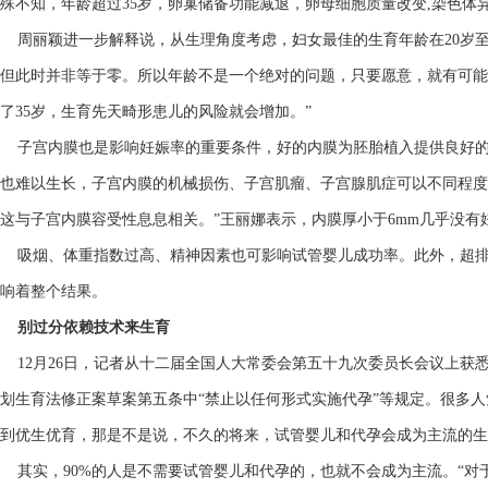
殊不知，年龄超过35岁，卵巢储备功能减退，卵母细胞质量改变,染色体
周丽颖进一步解释说，从生理角度考虑，妇女最佳的生育年龄在20岁至2
但此时并非等于零。所以年龄不是一个绝对的问题，只要愿意，就有可能
了35岁，生育先天畸形患儿的风险就会增加。”
子宫内膜也是影响妊娠率的重要条件，好的内膜为胚胎植入提供良好的
也难以生长，子宫内膜的机械损伤、子宫肌瘤、子宫腺肌症可以不同程度的
这与子宫内膜容受性息息相关。”王丽娜表示，内膜厚小于6mm几乎没有
吸烟、体重指数过高、精神因素也可影响试管婴儿成功率。此外，超排
响着整个结果。
别过分依赖技术来生育
12月26日，记者从十二届全国人大常委会第五十九次委员长会议上获
划生育法修正案草案第五条中“禁止以任何形式实施代孕”等规定。很多
到优生优育，那是不是说，不久的将来，试管婴儿和代孕会成为主流的生
其实，90%的人是不需要试管婴儿和代孕的，也就不会成为主流。“对