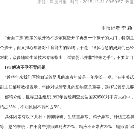
来源：科技日报 时间：2015-12-31 09:50:57 热
本报记者 李 颖
“全面二孩”政策的放开给不少家庭敞开了再要一个孩子的大门，特别是
个孩子，但又担心年龄对生育能力的影响，于是，很多心急的妈妈们已经
对此，众多辅助生殖技术专家指出，试管婴儿并非“神来之手”，不要盲目
IVF解决不孕不育问题
“近些年来我们医院做试管婴儿的患者年龄是一年增长一岁。”在中美试
副主任郁琦教授表示，年龄对试管婴儿的影响至关重要，选择试管婴儿要
郁琦介绍，世界卫生组织1992年曾经调查发达国家8500对不育夫妇中
约占35%，不明原因不育约占5%。
具体因素有以下几种：排卵障碍、生殖道异常、精子异常、种植过程异
等。总的来说，在不育中排卵障碍占27%，精液不正常占25%，输卵管问