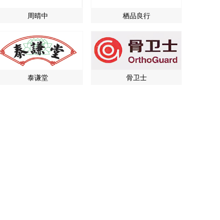
周晴中
栖品良行
泰谦堂
骨卫士