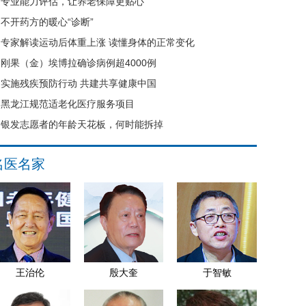
专业能力评估，让养老保障更贴心
不开药方的暖心“诊断”
专家解读运动后体重上涨 读懂身体的正常变化
刚果（金）埃博拉确诊病例超4000例
实施残疾预防行动 共建共享健康中国
黑龙江规范适老化医疗服务项目
银发志愿者的年龄天花板，何时能拆掉
名医名家
王治伦
殷大奎
于智敏