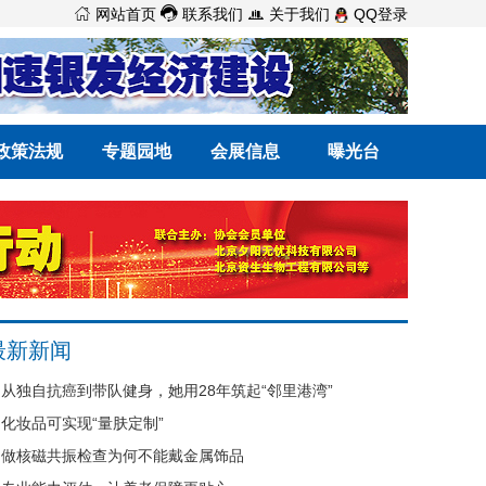



网站首页
联系我们
关于我们
QQ登录
政策法规
专题园地
会展信息
曝光台
最新新闻
从独自抗癌到带队健身，她用28年筑起“邻里港湾”
化妆品可实现“量肤定制”
做核磁共振检查为何不能戴金属饰品