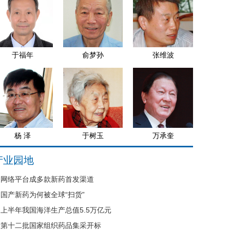
于福年
俞梦孙
张维波
杨 泽
于树玉
万承奎
产业园地
网络平台成多款新药首发渠道
国产新药为何被全球“扫货”
上半年我国海洋生产总值5.5万亿元
第十二批国家组织药品集采开标