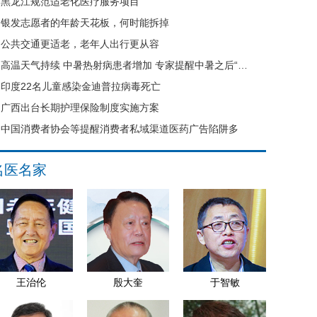
黑龙江规范适老化医疗服务项目
银发志愿者的年龄天花板，何时能拆掉
公共交通更适老，老年人出行更从容
高温天气持续 中暑热射病患者增加 专家提醒中暑之后“六不要”
印度22名儿童感染金迪普拉病毒死亡
广西出台长期护理保险制度实施方案
中国消费者协会等提醒消费者私域渠道医药广告陷阱多
名医名家
王治伦
殷大奎
于智敏