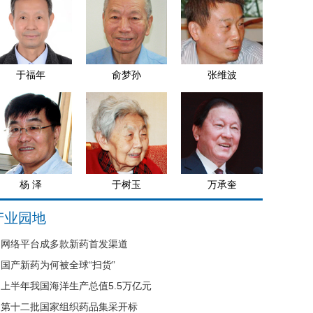
于福年
俞梦孙
张维波
杨 泽
于树玉
万承奎
产业园地
网络平台成多款新药首发渠道
国产新药为何被全球“扫货”
上半年我国海洋生产总值5.5万亿元
第十二批国家组织药品集采开标