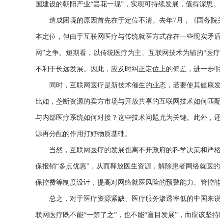
国建设的朝阳产业“昙花一现”，实现可持续发展，值得深思。
造成困境的原因首先在于定位不清。去年7月，《国务院关
本定位，但由于互联网医疗与传统就医方式存在一些现实矛盾，
网”之争。短期看，以传统医疗为主、互联网技术为辅的“医
不利于长远发展。因此，应及时纠正定位上的偏差，进一步明
同时，互联网医疗是新技术催生的业态，若要使其健康发
比如，垄断资源的卖方市场与开放共享的互联网技术如何匹
与内部医疗系统如何对接？这些技术问题尤为关键。此外，
源再分配的作用打好物质基础。
当然，互联网医疗的发展也离不开政府的科学决策和严格规
保报销“多点优惠”，从而释放医生资源，解除患者网络就医
保控费等制度设计，提高对网络就医风险的预警能力、管控
总之，对于医疗资源紧缺、医疗服务渗透率低的中国来说
联网医疗既不能“一禁了之”，也不能“盲目发展”，而应该