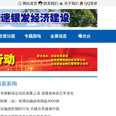



网站首页
联系我们
关于我们
QQ登录
政策法规
专题园地
会展信息
曝光台
最新新闻
专家解读运动后体重上涨 读懂身体的正常变化
刚果（金）埃博拉确诊病例超4000例
实施残疾预防行动 共建共享健康中国