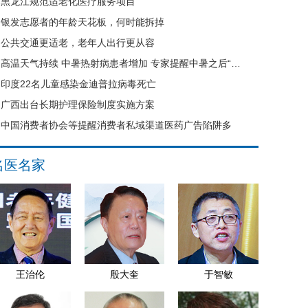
黑龙江规范适老化医疗服务项目
银发志愿者的年龄天花板，何时能拆掉
公共交通更适老，老年人出行更从容
高温天气持续 中暑热射病患者增加 专家提醒中暑之后“六不要”
印度22名儿童感染金迪普拉病毒死亡
广西出台长期护理保险制度实施方案
中国消费者协会等提醒消费者私域渠道医药广告陷阱多
名医名家
王治伦
殷大奎
于智敏