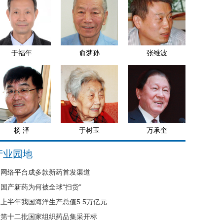
于福年
俞梦孙
张维波
杨 泽
于树玉
万承奎
产业园地
网络平台成多款新药首发渠道
国产新药为何被全球“扫货”
上半年我国海洋生产总值5.5万亿元
第十二批国家组织药品集采开标