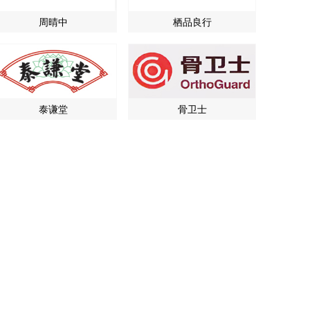
周晴中
栖品良行
泰谦堂
骨卫士