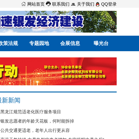



网站首页
联系我们
关于我们
QQ登录
政策法规
专题园地
会展信息
曝光台
最新新闻
黑龙江规范适老化医疗服务项目
银发志愿者的年龄天花板，何时能拆掉
公共交通更适老，老年人出行更从容