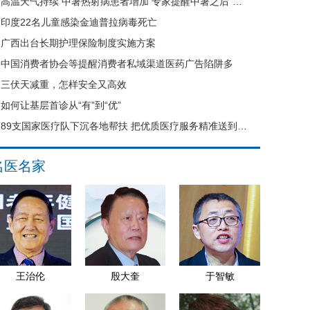
高温天气持续 中暑热射病患者增加 专家提醒中暑之后“六不要”
印度22名儿童感染金迪普拉病毒死亡
广西出台长期护理保险制度实施方案
中国消费者协会等提醒消费者私域渠道医药广告陷阱多
三伏天减重，怎样安全又高效
如何让基层首诊从“有”到“优”
89支国家医疗队下沉各地帮扶 把优质医疗服务精准送到县域基层
名医名家
王治伦
殷大奎
于智敏