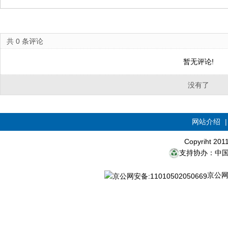
共
0
条评论
暂无评论!
没有了
网站介绍
Copyriht 20
支持协办：中
京公网