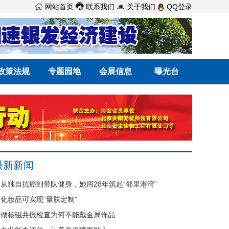



网站首页
联系我们
关于我们
QQ登录
政策法规
专题园地
会展信息
曝光台
最新新闻
从独自抗癌到带队健身，她用28年筑起“邻里港湾”
化妆品可实现“量肤定制”
做核磁共振检查为何不能戴金属饰品