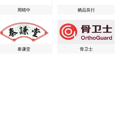
周晴中
栖品良行
泰谦堂
骨卫士