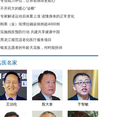
专业能力评估，让养老保障更贴心
不开药方的暖心“诊断”
专家解读运动后体重上涨 读懂身体的正常变化
刚果（金）埃博拉确诊病例超4000例
实施残疾预防行动 共建共享健康中国
黑龙江规范适老化医疗服务项目
银发志愿者的年龄天花板，何时能拆掉
名医名家
王治伦
殷大奎
于智敏