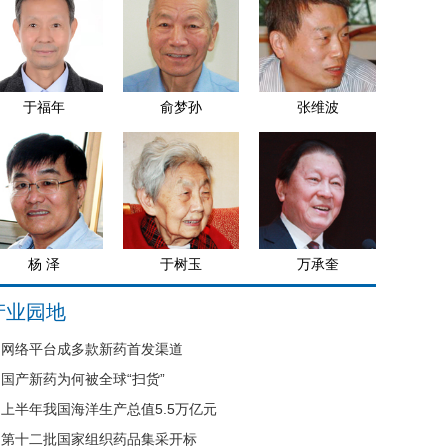
于福年
俞梦孙
张维波
杨 泽
于树玉
万承奎
产业园地
网络平台成多款新药首发渠道
国产新药为何被全球“扫货”
上半年我国海洋生产总值5.5万亿元
第十二批国家组织药品集采开标