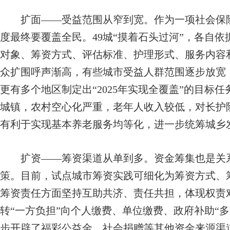
扩面——受益范围从窄到宽。作为一项社会保险
度最终要覆盖全民。49城“摸着石头过河”，各自
对象、筹资方式、评估标准、护理形式、服务内容
众扩围呼声渐高，有些城市受益人群范围逐步放宽
更有多个地区制定出“2025年实现全覆盖”的目标
城镇，农村空心化严重，老年人收入较低，对长护
有利于实现基本养老服务均等化，进一步统筹城乡
扩资——筹资渠道从单到多。资金筹集也是关系
策。目前，试点城市筹资实践可细化为筹资方式、
筹资责任方面坚持互助共济、责任共担，体现权责
转“一方负担”向个人缴费、单位缴费、政府补助“
步开辟了福彩公益金、社会捐赠等其他资金来源渠