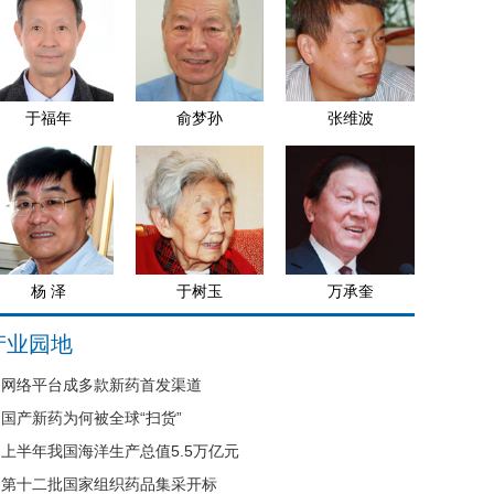
于福年
俞梦孙
张维波
杨 泽
于树玉
万承奎
产业园地
网络平台成多款新药首发渠道
国产新药为何被全球“扫货”
上半年我国海洋生产总值5.5万亿元
第十二批国家组织药品集采开标