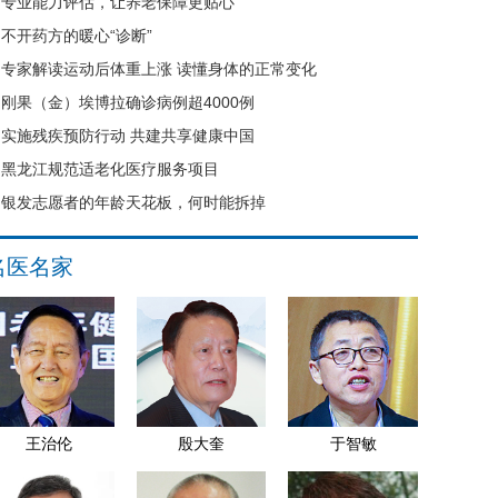
专业能力评估，让养老保障更贴心
不开药方的暖心“诊断”
专家解读运动后体重上涨 读懂身体的正常变化
刚果（金）埃博拉确诊病例超4000例
实施残疾预防行动 共建共享健康中国
黑龙江规范适老化医疗服务项目
银发志愿者的年龄天花板，何时能拆掉
名医名家
王治伦
殷大奎
于智敏