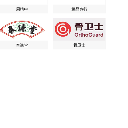
周晴中
栖品良行
泰谦堂
骨卫士