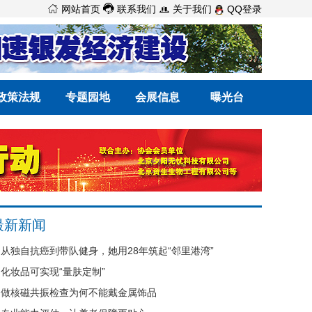



网站首页
联系我们
关于我们
QQ登录
政策法规
专题园地
会展信息
曝光台
最新新闻
从独自抗癌到带队健身，她用28年筑起“邻里港湾”
化妆品可实现“量肤定制”
做核磁共振检查为何不能戴金属饰品