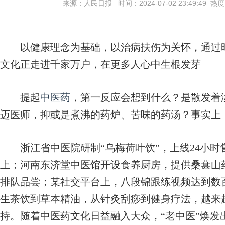
来源：人民日报 时间：2024-07-02 23:49:49 热
以健康理念为基础，以治病扶伤为关怀，通过时
文化正走进千家万户，在更多人心中生根发芽
提起
中医药
，第一反应会想到什么？是散发着
迈医师，抑或是煮沸的药炉、苦味的药汤？事实上
浙江省中医院研制“乌梅荷叶饮”，上线24小时售出
上；河南东济堂中医馆开设食养厨房，提供桑葚山
排队品尝；某社交平台上，八段锦跟练视频达到数
生茶饮到草本精油，从针灸刮痧到健身疗法，越来
持。随着中医药文化日益融入大众，“老中医”焕发