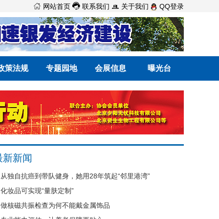



网站首页
联系我们
关于我们
QQ登录
政策法规
专题园地
会展信息
曝光台
最新新闻
从独自抗癌到带队健身，她用28年筑起“邻里港湾”
化妆品可实现“量肤定制”
做核磁共振检查为何不能戴金属饰品