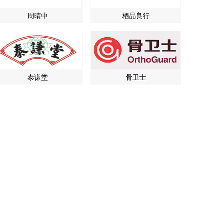
周晴中
栖品良行
泰谦堂
骨卫士