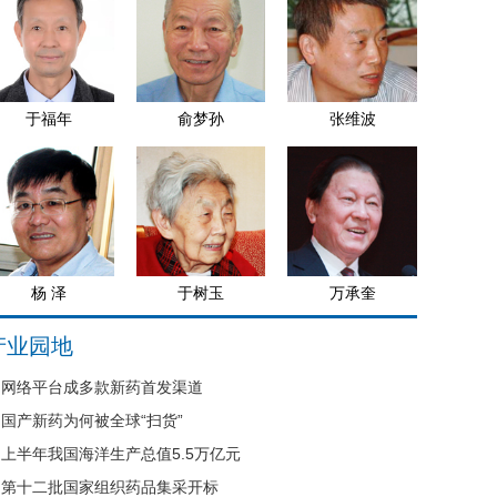
于福年
俞梦孙
张维波
杨 泽
于树玉
万承奎
产业园地
网络平台成多款新药首发渠道
国产新药为何被全球“扫货”
上半年我国海洋生产总值5.5万亿元
第十二批国家组织药品集采开标