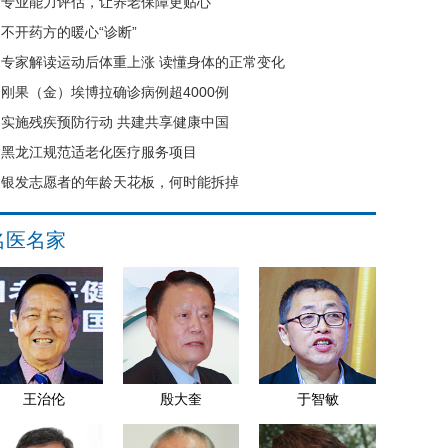
专业能力评估，让养老保障更贴心
不开药方的暖心“诊断”
专家解读运动后体重上涨 读懂身体的正常变化
刚果（金）埃博拉确诊病例超4000例
实施残疾预防行动 共建共享健康中国
黑龙江规范适老化医疗服务项目
银发志愿者的年龄天花板，何时能拆掉
名医名家
王治伦
殷大奎
于智敏