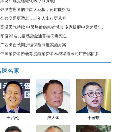
黑龙江规范适老化医疗服务项目
银发志愿者的年龄天花板，何时能拆掉
公共交通更适老，老年人出行更从容
高温天气持续 中暑热射病患者增加 专家提醒中暑之后“六不要”
印度22名儿童感染金迪普拉病毒死亡
广西出台长期护理保险制度实施方案
中国消费者协会等提醒消费者私域渠道医药广告陷阱多
名医名家
王治伦
殷大奎
于智敏