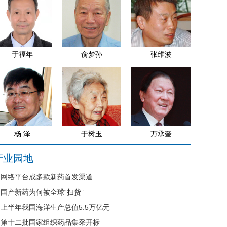
于福年
俞梦孙
张维波
杨 泽
于树玉
万承奎
产业园地
网络平台成多款新药首发渠道
国产新药为何被全球“扫货”
上半年我国海洋生产总值5.5万亿元
第十二批国家组织药品集采开标