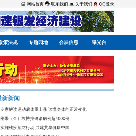



网站首页
联系我们
关于我们
QQ登录
政策法规
专题园地
会展信息
曝光台
最新新闻
专家解读运动后体重上涨 读懂身体的正常变化
刚果（金）埃博拉确诊病例超4000例
实施残疾预防行动 共建共享健康中国