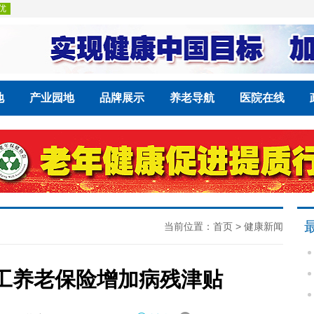
地
产业园地
品牌展示
养老导航
医院在线
当前位置：
首页
>
健康新闻
职工养老保险增加病残津贴