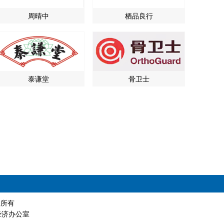
周晴中
栖品良行
泰谦堂
骨卫士
版权所有
经济办公室