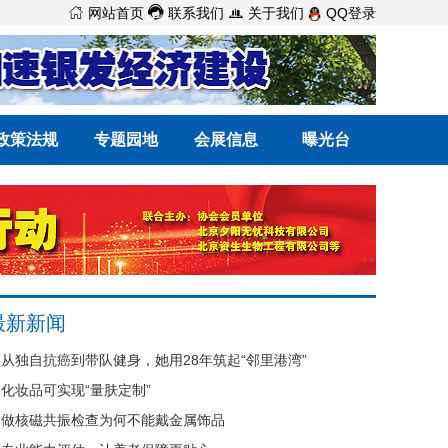



网站首页
联系我们
关于我们
QQ登录
政策法规
专题园地
会展信息
曝光台
最新新闻
从独自抗癌到带队健身，她用28年筑起“邻里港湾”
化妆品可实现“量肤定制”
做核磁共振检查为何不能戴金属饰品