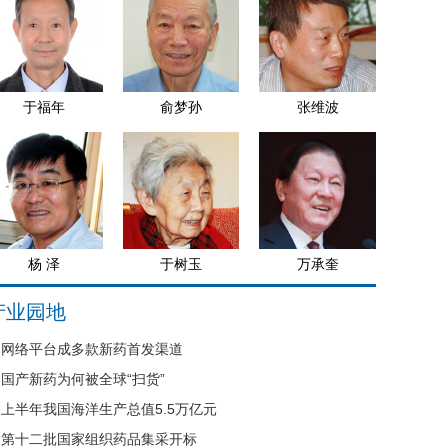
于福年
俞梦孙
张维波
杨 泽
于树玉
万承奎
产业园地
网络平台成多款新药首发渠道
国产新药为何被全球“扫货”
上半年我国海洋生产总值5.5万亿元
第十二批国家组织药品集采开标