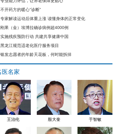
专业能力评估，让养老保障更贴心
不开药方的暖心“诊断”
专家解读运动后体重上涨 读懂身体的正常变化
刚果（金）埃博拉确诊病例超4000例
实施残疾预防行动 共建共享健康中国
黑龙江规范适老化医疗服务项目
银发志愿者的年龄天花板，何时能拆掉
名医名家
王治伦
殷大奎
于智敏