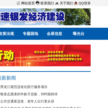



网站首页
联系我们
关于我们
QQ登录
政策法规
专题园地
会展信息
曝光台
最新新闻
黑龙江规范适老化医疗服务项目
银发志愿者的年龄天花板，何时能拆掉
公共交通更适老，老年人出行更从容