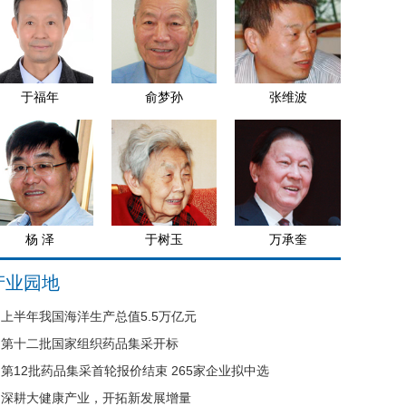
于福年
俞梦孙
张维波
杨 泽
于树玉
万承奎
产业园地
上半年我国海洋生产总值5.5万亿元
第十二批国家组织药品集采开标
第12批药品集采首轮报价结束 265家企业拟中选
深耕大健康产业，开拓新发展增量