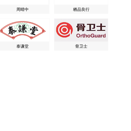
周晴中
栖品良行
泰谦堂
骨卫士