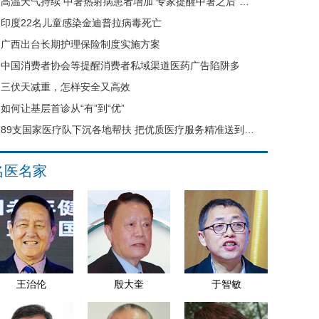
高温天气持续 中暑热射病患者增加 专家提醒中暑之后“六不要”
印度22名儿童感染金迪普拉病毒死亡
广西出台长期护理保险制度实施方案
中国消费者协会等提醒消费者私域渠道医药广告陷阱多
三伏天减重，怎样安全又高效
如何让基层首诊从“有”到“优”
89支国家医疗队下沉各地帮扶 把优质医疗服务精准送到县域基层
名医名家
王治伦
殷大奎
于智敏