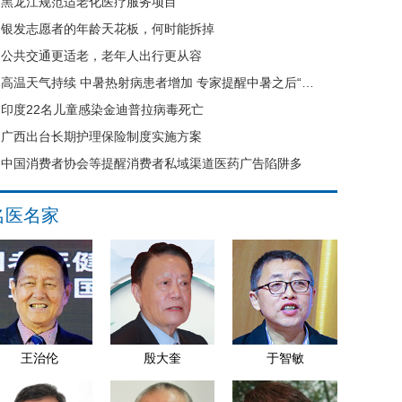
黑龙江规范适老化医疗服务项目
银发志愿者的年龄天花板，何时能拆掉
公共交通更适老，老年人出行更从容
高温天气持续 中暑热射病患者增加 专家提醒中暑之后“六不要”
印度22名儿童感染金迪普拉病毒死亡
广西出台长期护理保险制度实施方案
中国消费者协会等提醒消费者私域渠道医药广告陷阱多
名医名家
王治伦
殷大奎
于智敏