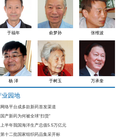
于福年
俞梦孙
张维波
杨 泽
于树玉
万承奎
产业园地
网络平台成多款新药首发渠道
国产新药为何被全球“扫货”
上半年我国海洋生产总值5.5万亿元
第十二批国家组织药品集采开标