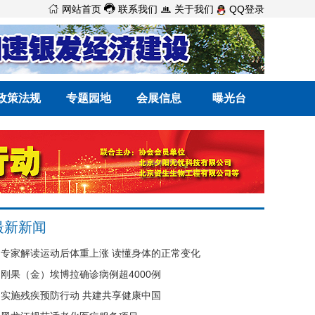



网站首页
联系我们
关于我们
QQ登录
政策法规
专题园地
会展信息
曝光台
最新新闻
专家解读运动后体重上涨 读懂身体的正常变化
刚果（金）埃博拉确诊病例超4000例
实施残疾预防行动 共建共享健康中国