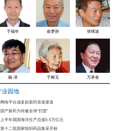
于福年
俞梦孙
张维波
杨 泽
于树玉
万承奎
产业园地
网络平台成多款新药首发渠道
国产新药为何被全球“扫货”
上半年我国海洋生产总值5.5万亿元
第十二批国家组织药品集采开标