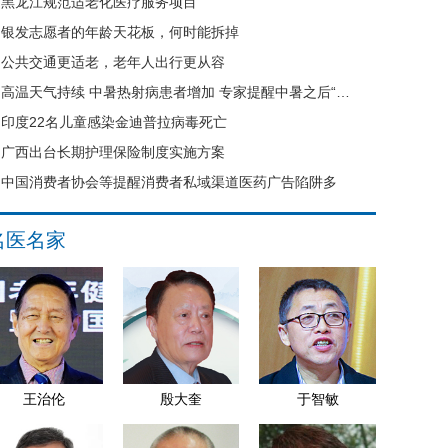
黑龙江规范适老化医疗服务项目
银发志愿者的年龄天花板，何时能拆掉
公共交通更适老，老年人出行更从容
高温天气持续 中暑热射病患者增加 专家提醒中暑之后“六不要”
印度22名儿童感染金迪普拉病毒死亡
广西出台长期护理保险制度实施方案
中国消费者协会等提醒消费者私域渠道医药广告陷阱多
名医名家
王治伦
殷大奎
于智敏