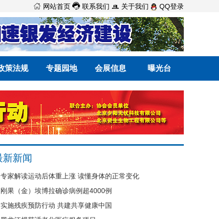



网站首页
联系我们
关于我们
QQ登录
政策法规
专题园地
会展信息
曝光台
最新新闻
专家解读运动后体重上涨 读懂身体的正常变化
刚果（金）埃博拉确诊病例超4000例
实施残疾预防行动 共建共享健康中国