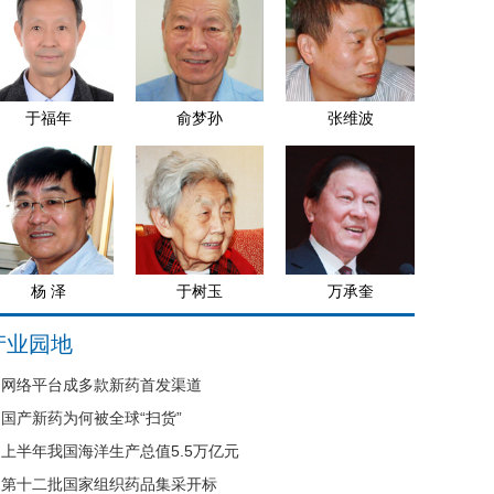
于福年
俞梦孙
张维波
杨 泽
于树玉
万承奎
产业园地
网络平台成多款新药首发渠道
国产新药为何被全球“扫货”
上半年我国海洋生产总值5.5万亿元
第十二批国家组织药品集采开标