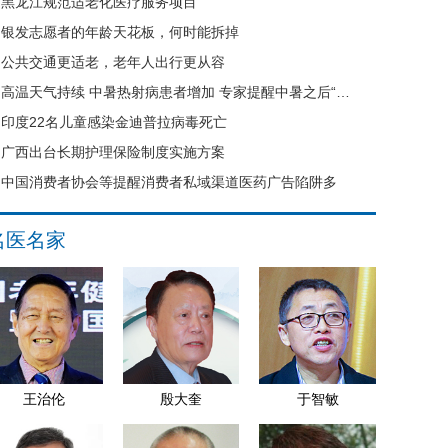
黑龙江规范适老化医疗服务项目
银发志愿者的年龄天花板，何时能拆掉
公共交通更适老，老年人出行更从容
高温天气持续 中暑热射病患者增加 专家提醒中暑之后“六不要”
印度22名儿童感染金迪普拉病毒死亡
广西出台长期护理保险制度实施方案
中国消费者协会等提醒消费者私域渠道医药广告陷阱多
名医名家
王治伦
殷大奎
于智敏