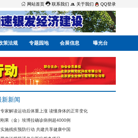



网站首页
联系我们
关于我们
QQ登录
政策法规
专题园地
会展信息
曝光台
最新新闻
专家解读运动后体重上涨 读懂身体的正常变化
刚果（金）埃博拉确诊病例超4000例
实施残疾预防行动 共建共享健康中国