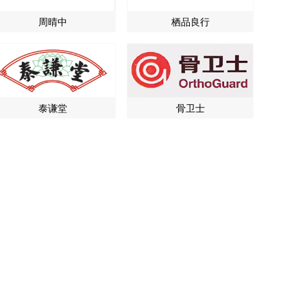
周晴中
栖品良行
泰谦堂
骨卫士