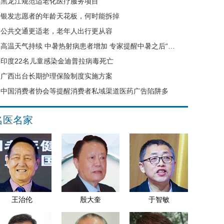
黑龙江规范适老化医疗服务项目
银发志愿者的年龄天花板，何时能拆掉
公共交通更适老，老年人出行更从容
高温天气持续 中暑热射病患者增加 专家提醒中暑之后“六不要”
印度22名儿童感染金迪普拉病毒死亡
广西出台长期护理保险制度实施方案
中国消费者协会等提醒消费者私域渠道医药广告陷阱多
名医名家
王治伦
殷大奎
于智敏