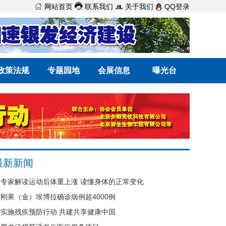



网站首页
联系我们
关于我们
QQ登录
政策法规
专题园地
会展信息
曝光台
最新新闻
专家解读运动后体重上涨 读懂身体的正常变化
刚果（金）埃博拉确诊病例超4000例
实施残疾预防行动 共建共享健康中国