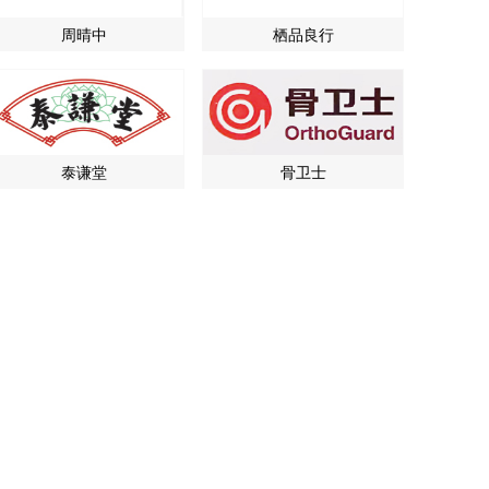
周晴中
栖品良行
泰谦堂
骨卫士