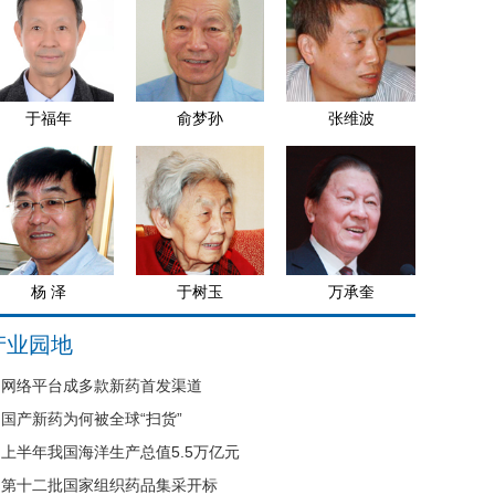
于福年
俞梦孙
张维波
杨 泽
于树玉
万承奎
产业园地
网络平台成多款新药首发渠道
国产新药为何被全球“扫货”
上半年我国海洋生产总值5.5万亿元
第十二批国家组织药品集采开标