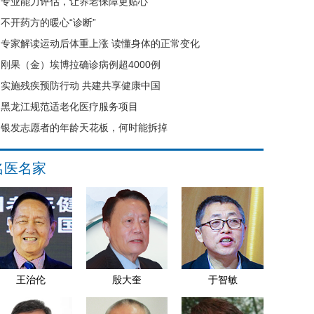
专业能力评估，让养老保障更贴心
不开药方的暖心“诊断”
专家解读运动后体重上涨 读懂身体的正常变化
刚果（金）埃博拉确诊病例超4000例
实施残疾预防行动 共建共享健康中国
黑龙江规范适老化医疗服务项目
银发志愿者的年龄天花板，何时能拆掉
名医名家
王治伦
殷大奎
于智敏