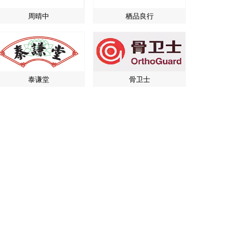
周晴中
栖品良行
泰谦堂
骨卫士