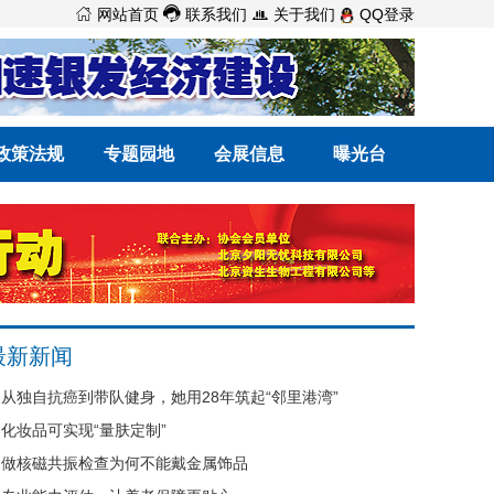



网站首页
联系我们
关于我们
QQ登录
政策法规
专题园地
会展信息
曝光台
最新新闻
从独自抗癌到带队健身，她用28年筑起“邻里港湾”
化妆品可实现“量肤定制”
做核磁共振检查为何不能戴金属饰品