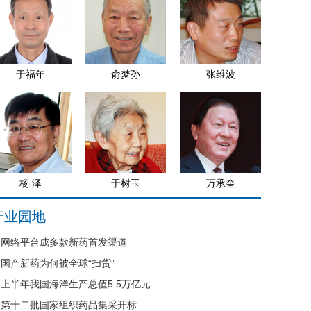
于福年
俞梦孙
张维波
杨 泽
于树玉
万承奎
产业园地
网络平台成多款新药首发渠道
国产新药为何被全球“扫货”
上半年我国海洋生产总值5.5万亿元
第十二批国家组织药品集采开标