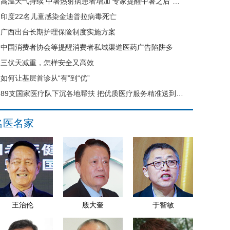
高温天气持续 中暑热射病患者增加 专家提醒中暑之后“六不要”
印度22名儿童感染金迪普拉病毒死亡
广西出台长期护理保险制度实施方案
中国消费者协会等提醒消费者私域渠道医药广告陷阱多
三伏天减重，怎样安全又高效
如何让基层首诊从“有”到“优”
89支国家医疗队下沉各地帮扶 把优质医疗服务精准送到县域基层
名医名家
王治伦
殷大奎
于智敏