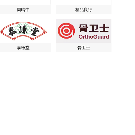
周晴中
栖品良行
泰谦堂
骨卫士