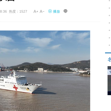


8:36 热度：1527
播放