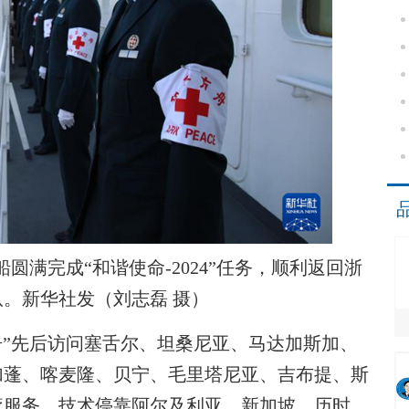
船圆满完成“和谐使命-2024”任务，顺利返回浙
。新华社发（刘志磊 摄）
舟”先后访问塞舌尔、坦桑尼亚、马达加斯加、
加蓬、喀麦隆、贝宁、毛里塔尼亚、吉布提、斯
疗服务，技术停靠阿尔及利亚、新加坡，历时