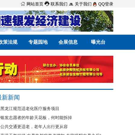



网站首页
联系我们
关于我们
QQ登录
政策法规
专题园地
会展信息
曝光台
最新新闻
黑龙江规范适老化医疗服务项目
银发志愿者的年龄天花板，何时能拆掉
公共交通更适老，老年人出行更从容