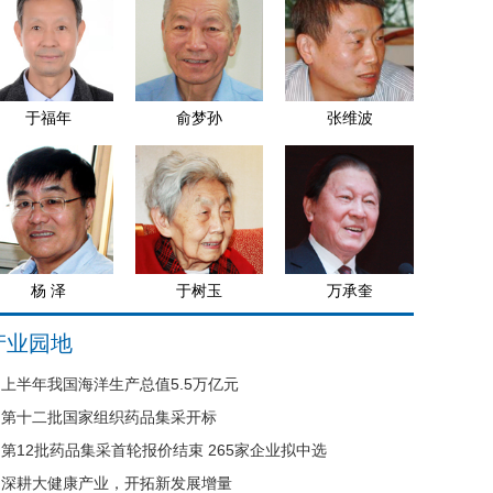
于福年
俞梦孙
张维波
杨 泽
于树玉
万承奎
产业园地
上半年我国海洋生产总值5.5万亿元
第十二批国家组织药品集采开标
第12批药品集采首轮报价结束 265家企业拟中选
深耕大健康产业，开拓新发展增量