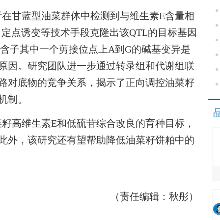
甘蓝型油菜群体中检测到与维生素E含量相
互补、定点诱变等技术手段克隆出该QTL的目标基因
4第二个内含子其中一个剪接位点上A到G的碱基变异是
接原因。研究团队进一步通过转录组和代谢组联
通路对底物的竞争关系，揭示了正向调控油菜籽
机制。
高维生素E和低硫苷综合改良的育种目标，
。此外，该研究还有望帮助降低油菜籽饼粕中的
（责任编辑：秋彤）