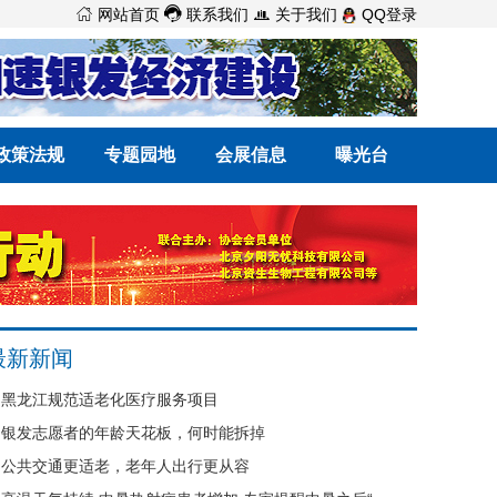



网站首页
联系我们
关于我们
QQ登录
政策法规
专题园地
会展信息
曝光台
最新新闻
黑龙江规范适老化医疗服务项目
银发志愿者的年龄天花板，何时能拆掉
公共交通更适老，老年人出行更从容