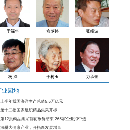
于福年
俞梦孙
张维波
杨 泽
于树玉
万承奎
产业园地
上半年我国海洋生产总值5.5万亿元
第十二批国家组织药品集采开标
第12批药品集采首轮报价结束 265家企业拟中选
深耕大健康产业，开拓新发展增量