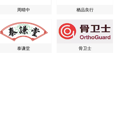
周晴中
栖品良行
泰谦堂
骨卫士