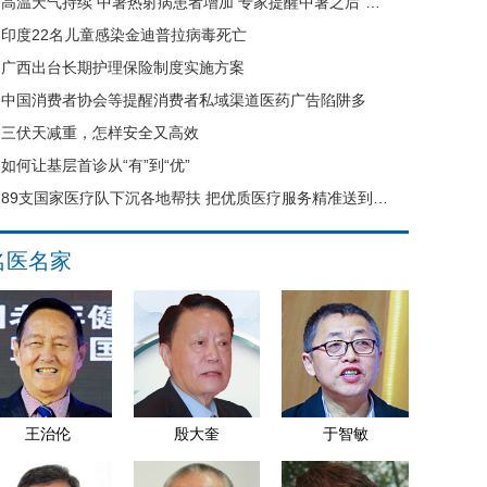
高温天气持续 中暑热射病患者增加 专家提醒中暑之后“六不要”
印度22名儿童感染金迪普拉病毒死亡
广西出台长期护理保险制度实施方案
中国消费者协会等提醒消费者私域渠道医药广告陷阱多
三伏天减重，怎样安全又高效
如何让基层首诊从“有”到“优”
89支国家医疗队下沉各地帮扶 把优质医疗服务精准送到县域基层
名医名家
王治伦
殷大奎
于智敏