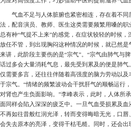
为应对高强度工作，巧妙借助中医药提前滋养气血
气血不足与人体脏腑也紧密相连，存在着不同层
法，配音演员、教师、医生这类需要频繁用嗓的职
总有种“气提不上来”的感觉，在症状较轻的时候，
放任不管，到出现胸闷这种情况的时候，就已然是
来讲，此阶段主要伤的是“宗气”。“宗气由肺气与
话过多会大量消耗气息，最先受到累及的便是肺气
仅需要多言，还往往伴随着高强度的脑力劳动以及
于宗气。“情绪的频繁波动会干扰肝气的顺畅运行
对肾也产生负面影响。”李峰表示，此时，人体所
面同样会陷入深深的疲乏中。一旦气血受损累及血
不再如往昔般红润光泽，转而变得晦暗无光，口唇
会失去原本的亮泽，变得干枯毛糙。同时，还会出