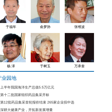
于福年
俞梦孙
张维波
杨 泽
于树玉
万承奎
产业园地
上半年我国海洋生产总值5.5万亿元
第十二批国家组织药品集采开标
第12批药品集采首轮报价结束 265家企业拟中选
深耕大健康产业，开拓新发展增量