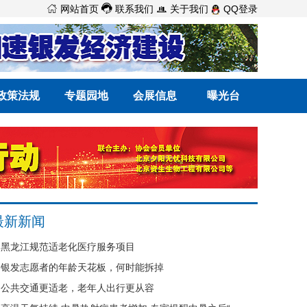



网站首页
联系我们
关于我们
QQ登录
政策法规
专题园地
会展信息
曝光台
最新新闻
黑龙江规范适老化医疗服务项目
银发志愿者的年龄天花板，何时能拆掉
公共交通更适老，老年人出行更从容