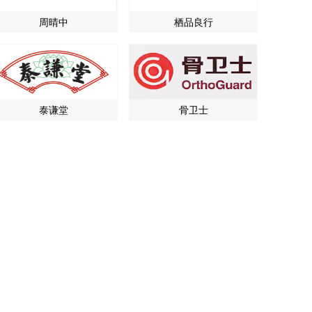
周晴中
栖品良行
泰谦堂
骨卫士