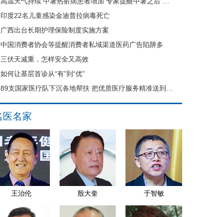
高温天气持续 中暑热射病患者增加 专家提醒中暑之后“六不要”
印度22名儿童感染金迪普拉病毒死亡
广西出台长期护理保险制度实施方案
中国消费者协会等提醒消费者私域渠道医药广告陷阱多
三伏天减重，怎样安全又高效
如何让基层首诊从“有”到“优”
89支国家医疗队下沉各地帮扶 把优质医疗服务精准送到县域基层
名医名家
王治伦
殷大奎
于智敏