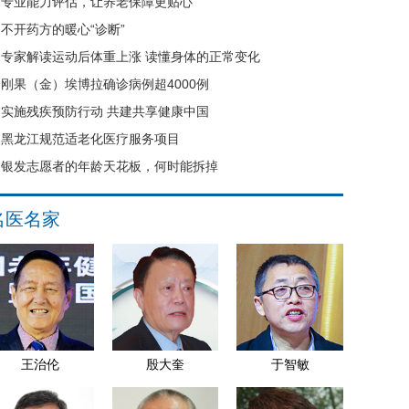
专业能力评估，让养老保障更贴心
不开药方的暖心“诊断”
专家解读运动后体重上涨 读懂身体的正常变化
刚果（金）埃博拉确诊病例超4000例
实施残疾预防行动 共建共享健康中国
黑龙江规范适老化医疗服务项目
银发志愿者的年龄天花板，何时能拆掉
名医名家
王治伦
殷大奎
于智敏