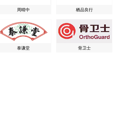
周晴中
栖品良行
泰谦堂
骨卫士