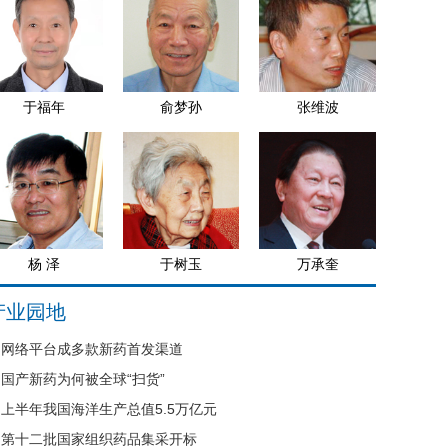
于福年
俞梦孙
张维波
杨 泽
于树玉
万承奎
产业园地
网络平台成多款新药首发渠道
国产新药为何被全球“扫货”
上半年我国海洋生产总值5.5万亿元
第十二批国家组织药品集采开标