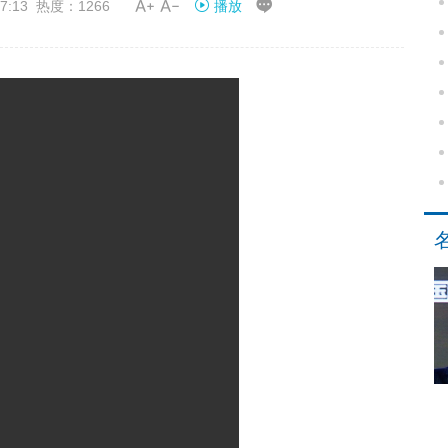


7:13 热度：1266
播放