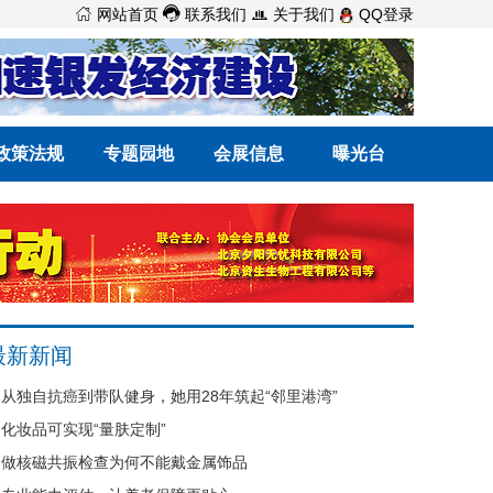



网站首页
联系我们
关于我们
QQ登录
政策法规
专题园地
会展信息
曝光台
最新新闻
从独自抗癌到带队健身，她用28年筑起“邻里港湾”
化妆品可实现“量肤定制”
做核磁共振检查为何不能戴金属饰品