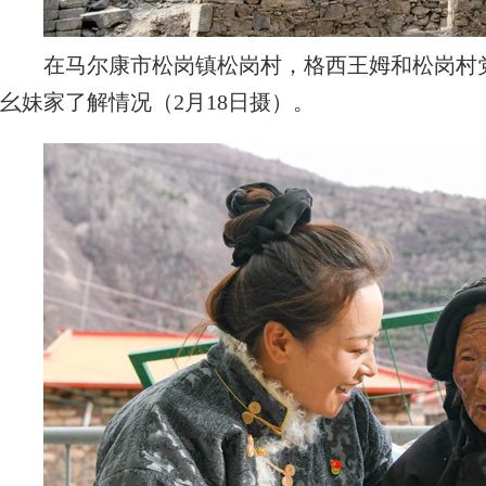
在马尔康市松岗镇松岗村，格西王姆和松岗村党
幺妹家了解情况（2月18日摄）。