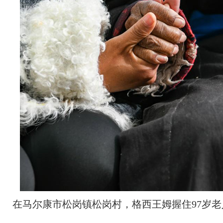
在马尔康市松岗镇松岗村，格西王姆握住97岁老