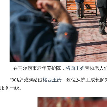
在马尔康市老年养护院，
格西王姆
带领老人们
“90后”藏族姑娘
格西王姆
，这位从护工成长起
服务一线。