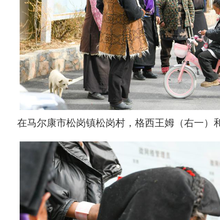
在马尔康市松岗镇松岗村，格西王姆（右一）和