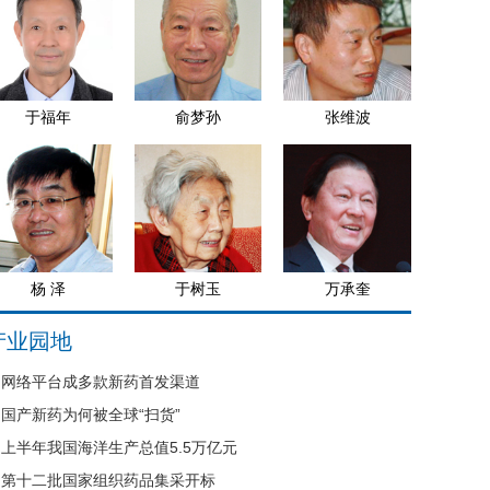
于福年
俞梦孙
张维波
杨 泽
于树玉
万承奎
产业园地
网络平台成多款新药首发渠道
国产新药为何被全球“扫货”
上半年我国海洋生产总值5.5万亿元
第十二批国家组织药品集采开标