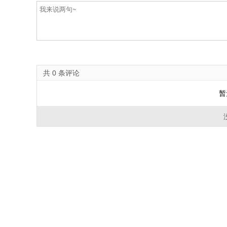
共
0
条评论
暂