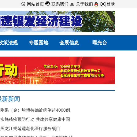



网站首页
联系我们
关于我们
QQ登录
政策法规
专题园地
会展信息
曝光台
最新新闻
刚果（金）埃博拉确诊病例超4000例
实施残疾预防行动 共建共享健康中国
黑龙江规范适老化医疗服务项目