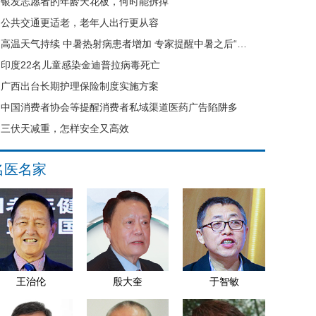
银发志愿者的年龄天花板，何时能拆掉
公共交通更适老，老年人出行更从容
高温天气持续 中暑热射病患者增加 专家提醒中暑之后“六不要”
印度22名儿童感染金迪普拉病毒死亡
广西出台长期护理保险制度实施方案
中国消费者协会等提醒消费者私域渠道医药广告陷阱多
三伏天减重，怎样安全又高效
名医名家
王治伦
殷大奎
于智敏