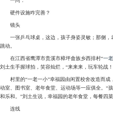
一问：
硬件设施咋完善？
镜头
一张乒乓球桌，这边，孩子身姿灵敏；那侧，老
跳动。
在江西省鹰潭市贵溪市樟坪畲族乡西排村“
一
刘土生手握球拍，笑容灿烂，“来来来，玩车轮战！
村里的“一老一小”幸福园由闲置校舍改造而成，上
动室、图书室、老年食堂、运动场等一应俱全。“
和乐和。”刘土生说，幸福园的老年食堂，每餐四
连线