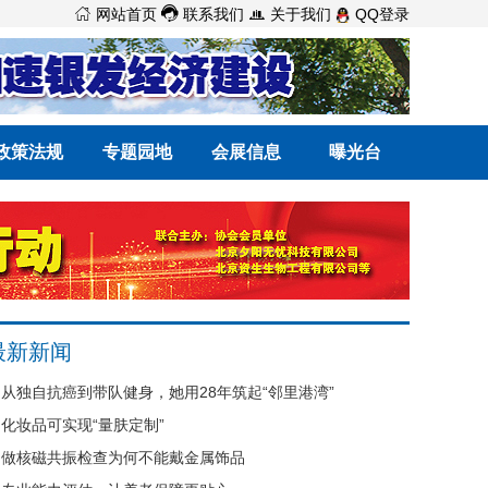



网站首页
联系我们
关于我们
QQ登录
政策法规
专题园地
会展信息
曝光台
最新新闻
从独自抗癌到带队健身，她用28年筑起“邻里港湾”
化妆品可实现“量肤定制”
做核磁共振检查为何不能戴金属饰品