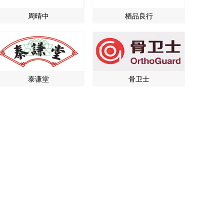
周晴中
栖品良行
泰谦堂
骨卫士