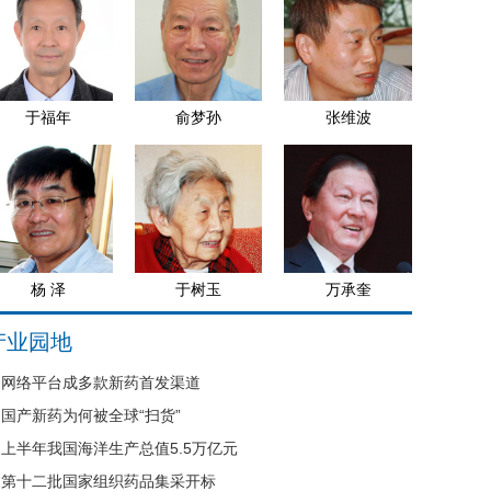
于福年
俞梦孙
张维波
杨 泽
于树玉
万承奎
产业园地
网络平台成多款新药首发渠道
国产新药为何被全球“扫货”
上半年我国海洋生产总值5.5万亿元
第十二批国家组织药品集采开标