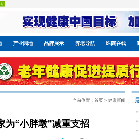
地
产业园地
品牌展示
养老导航
医院在线
当前位置：
首页
>
健康新闻
家为“小胖墩”减重支招