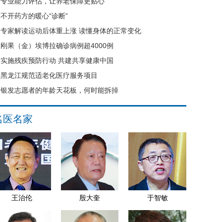
专业能力评估，让养老保障更贴心
不开药方的暖心“诊断”
专家解读运动后体重上涨 读懂身体的正常变化
刚果（金）埃博拉确诊病例超4000例
实施残疾预防行动 共建共享健康中国
黑龙江规范适老化医疗服务项目
银发志愿者的年龄天花板，何时能拆掉
名医名家
王治伦
殷大奎
于智敏