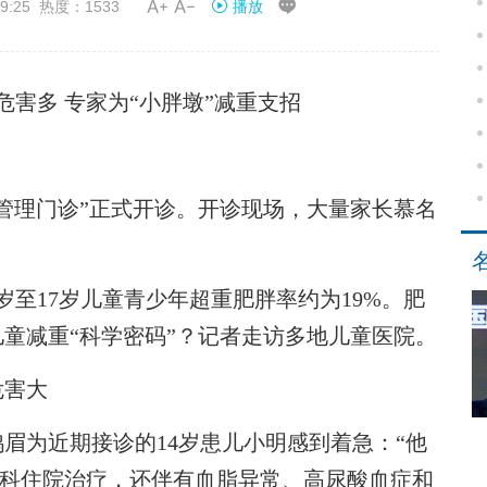


9:25 热度：1533
播放
危害多 专家为“小胖墩”减重支招
理门诊”正式开诊。开诊现场，大量家长慕名
。
17岁儿童青少年超重肥胖率约为19%。肥
童减重“科学密码”？记者走访多地儿童医院。
危害大
为近期接诊的14岁患儿小明感到着急：“他
心脏内科住院治疗，还伴有血脂异常、高尿酸血症和