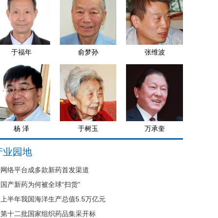
于福年
俞梦孙
张维波
杨 泽
于树玉
万承奎
产业园地
网络平台成多款新药首发渠道
国产新药为何被全球“扫货”
上半年我国海洋生产总值5.5万亿元
第十二批国家组织药品集采开标