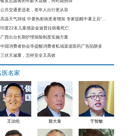
银发志愿者的年龄天花板，何时能拆掉
公共交通更适老，老年人出行更从容
高温天气持续 中暑热射病患者增加 专家提醒中暑之后“六不要”
印度22名儿童感染金迪普拉病毒死亡
广西出台长期护理保险制度实施方案
中国消费者协会等提醒消费者私域渠道医药广告陷阱多
三伏天减重，怎样安全又高效
名医名家
王治伦
殷大奎
于智敏