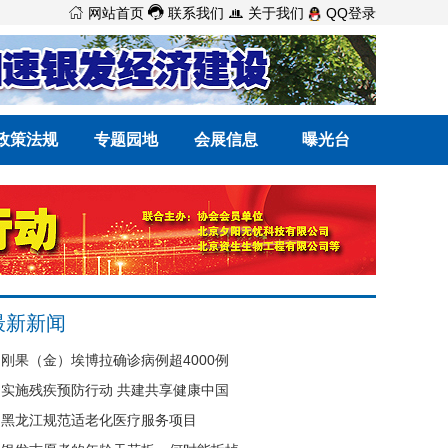



网站首页
联系我们
关于我们
QQ登录
政策法规
专题园地
会展信息
曝光台
最新新闻
刚果（金）埃博拉确诊病例超4000例
实施残疾预防行动 共建共享健康中国
黑龙江规范适老化医疗服务项目