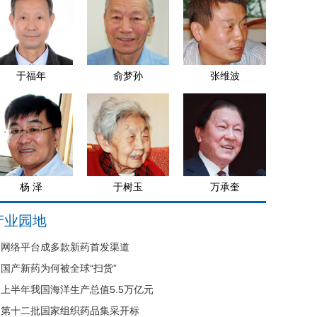
于福年
俞梦孙
张维波
杨 泽
于树玉
万承奎
产业园地
网络平台成多款新药首发渠道
国产新药为何被全球“扫货”
上半年我国海洋生产总值5.5万亿元
第十二批国家组织药品集采开标