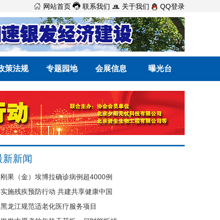



网站首页
联系我们
关于我们
QQ登录
政策法规
专题园地
会展信息
曝光台
最新新闻
刚果（金）埃博拉确诊病例超4000例
实施残疾预防行动 共建共享健康中国
黑龙江规范适老化医疗服务项目