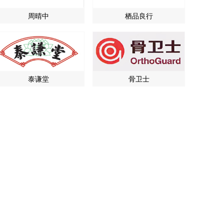
周晴中
栖品良行
泰谦堂
骨卫士