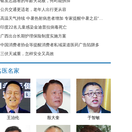
银发志愿者的年龄天花板，何时能拆掉
公共交通更适老，老年人出行更从容
高温天气持续 中暑热射病患者增加 专家提醒中暑之后“六不要”
印度22名儿童感染金迪普拉病毒死亡
广西出台长期护理保险制度实施方案
中国消费者协会等提醒消费者私域渠道医药广告陷阱多
三伏天减重，怎样安全又高效
名医名家
王治伦
殷大奎
于智敏