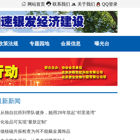



网站首页
联系我们
关于我们
QQ登录
政策法规
专题园地
会展信息
曝光台
最新新闻
从独自抗癌到带队健身，她用28年筑起“邻里港湾”
化妆品可实现“量肤定制”
做核磁共振检查为何不能戴金属饰品