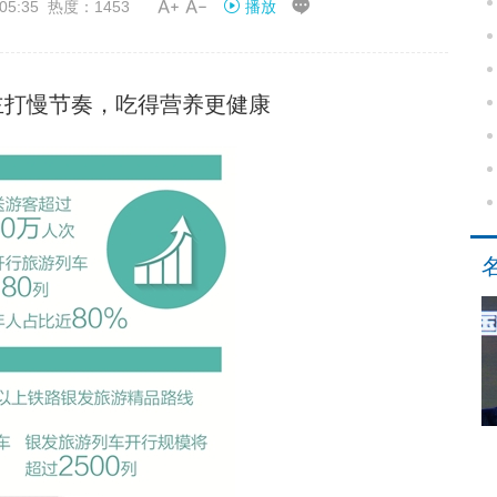


05:35 热度：1453
播放
主打慢节奏，吃得营养更健康