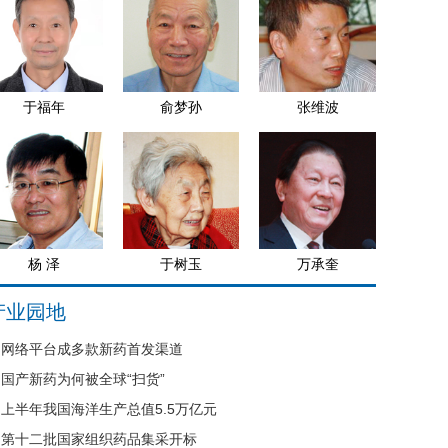
于福年
俞梦孙
张维波
杨 泽
于树玉
万承奎
产业园地
网络平台成多款新药首发渠道
国产新药为何被全球“扫货”
上半年我国海洋生产总值5.5万亿元
第十二批国家组织药品集采开标