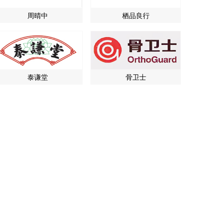
周晴中
栖品良行
泰谦堂
骨卫士