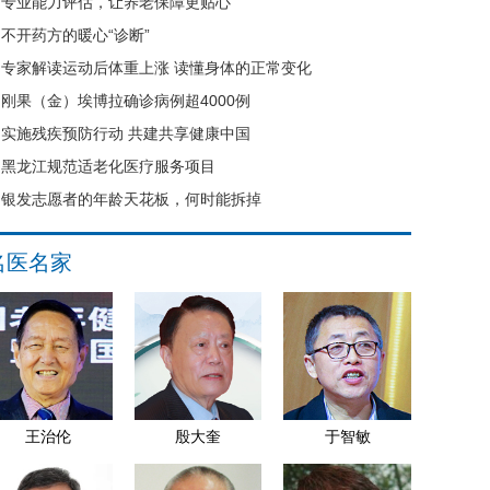
专业能力评估，让养老保障更贴心
不开药方的暖心“诊断”
专家解读运动后体重上涨 读懂身体的正常变化
刚果（金）埃博拉确诊病例超4000例
实施残疾预防行动 共建共享健康中国
黑龙江规范适老化医疗服务项目
银发志愿者的年龄天花板，何时能拆掉
名医名家
王治伦
殷大奎
于智敏