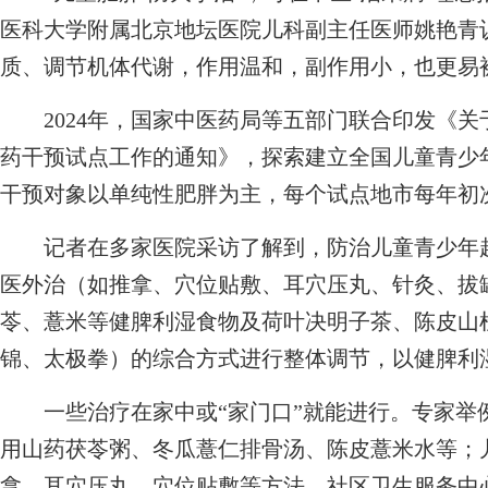
医科大学附属北京地坛医院儿科副主任医师姚艳青
质、调节机体代谢，作用温和，副作用小，也更易
2024年，国家中医药局等五部门联合印发《关
药干预试点工作的通知》，探索建立全国儿童青少
干预对象以单纯性肥胖为主，每个试点地市每年初次
记者在多家医院采访了解到，防治儿童青少年超
医外治（如推拿、穴位贴敷、耳穴压丸、针灸、拔
苓、薏米等健脾利湿食物及荷叶决明子茶、陈皮山
锦、太极拳）的综合方式进行整体调节，以健脾利
一些治疗在家中或“家门口”就能进行。专家举
用山药茯苓粥、冬瓜薏仁排骨汤、陈皮薏米水等；
拿、耳穴压丸、穴位贴敷等方法，社区卫生服务中