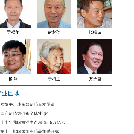
于福年
俞梦孙
张维波
杨 泽
于树玉
万承奎
产业园地
网络平台成多款新药首发渠道
国产新药为何被全球“扫货”
上半年我国海洋生产总值5.5万亿元
第十二批国家组织药品集采开标