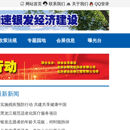



网站首页
联系我们
关于我们
QQ登录
政策法规
专题园地
会展信息
曝光台
最新新闻
实施残疾预防行动 共建共享健康中国
黑龙江规范适老化医疗服务项目
银发志愿者的年龄天花板，何时能拆掉