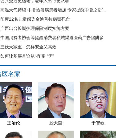
公共交通更适老，老年人出行更从容
高温天气持续 中暑热射病患者增加 专家提醒中暑之后“六不要”
印度22名儿童感染金迪普拉病毒死亡
广西出台长期护理保险制度实施方案
中国消费者协会等提醒消费者私域渠道医药广告陷阱多
三伏天减重，怎样安全又高效
如何让基层首诊从“有”到“优”
名医名家
王治伦
殷大奎
于智敏